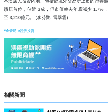
本澳居民投資內地、包括於境外交易所上市的證券繼
續居首位，佔近 3成，但市值較去年底減少 1.7%，
至 3,210億元。 (李芬艷 雷翠雲)
#金管局
#證券投資
相關新聞