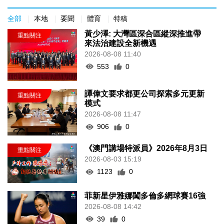
全部
本地
要聞
體育
特稿
黃少澤: 大灣區深合區縱深推進帶
來法治建設全新機遇
2026-08-08 11:40
553
0
譚偉文要求都更公司探索多元更新
模式
2026-08-08 11:47
906
0
《澳門講場特派員》2026年8月3日
2026-08-03 15:19
1123
0
菲新星伊雅娜闖多倫多網球賽16強
2026-08-08 14:42
39
0