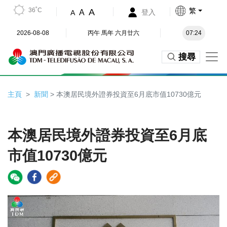
36˚C
繁
A
A
登入
A
2026-08-08
丙午 馬年 六月廿六
07:24
搜尋
主頁
新聞
> 本澳居民境外證券投資至6月底市值10730億元
本澳居民境外證券投資至6月底
市值10730億元