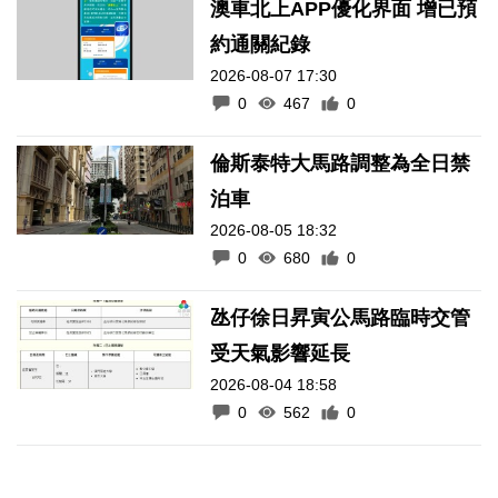
澳車北上APP優化界面 增已預
約通關紀錄
2026-08-07 17:30
0
467
0
倫斯泰特大馬路調整為全日禁
泊車
2026-08-05 18:32
0
680
0
氹仔徐日昇寅公馬路臨時交管
受天氣影響延長
2026-08-04 18:58
0
562
0