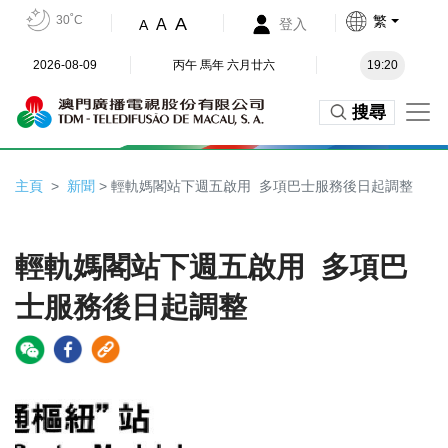
30˚C
繁
A
A
登入
A
2026-08-09
丙午 馬年 六月廿六
19:20
搜尋
主頁
新聞
> 輕軌媽閣站下週五啟用 多項巴士服務後日起調整
輕軌媽閣站下週五啟用 多項巴
士服務後日起調整