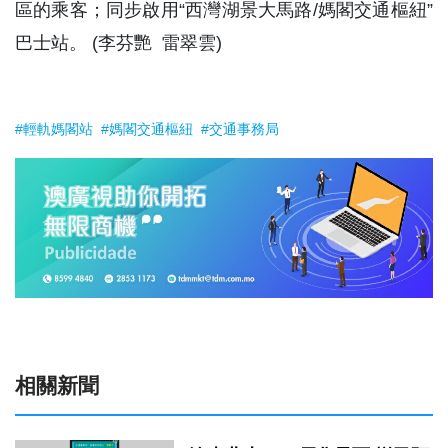
區的乘客；同步啟用“西灣湖景大馬路/媽閣交通樞紐”
巴士站。 (李芬艷 雷翠雲)
#輕軌媽閣站
#媽閣交通樞紐
#交通事務局
相關新聞