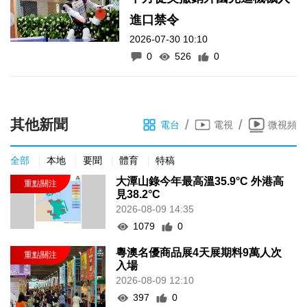
進口禁令
2026-07-30 10:10
0
526
0
其他新聞
/
/
電台
電視
微視頻
全部
本地
要聞
體育
特稿
大潭山錄今年最高溫35.9°C 外港高
見38.2°C
2026-08-09 14:35
1079
0
粵澳名優商品展4天展期料9萬人次
入場
2026-08-09 12:10
397
0