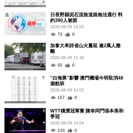
日長野縣泥石流致道路無法通行 料
約390人被困
2026-08-09 16:03
73
0
加拿大卑詩省山火蔓延 逾2萬人撤
離
2026-08-09 15:38
55
0
“白海豚”影響 澳門機場今明取消48
個航班
2026-08-09 15:01
157
0
WTT橫濱冠軍賽 陳幸同鬥張本美和
爭冠
2026-08-09 14:54
133
0