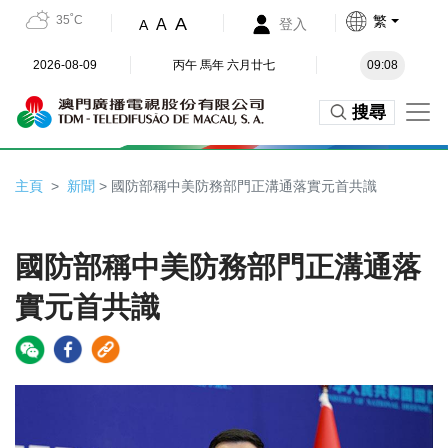
35˚C
繁
A
A
登入
A
2026-08-09
丙午 馬年 六月廿七
09:08
搜尋
主頁
新聞
> 國防部稱中美防務部門正溝通落實元首共識
國防部稱中美防務部門正溝通落
實元首共識