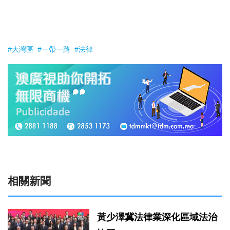
#大灣區
#一帶一路
#法律
相關新聞
黃少澤冀法律業深化區域法治