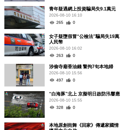
青年疑遇網上投資騙局失9.1萬元
2026-08-10 16:10
265
0
女子疑墮假冒“公檢法”騙局失19萬
人民幣
2026-08-10 16:02
263
0
涉偷寺廟香油錢 警拘7旬本地婦
2026-08-10 15:56
497
0
“白海豚”北上 京擬明日啟防汛響應
2026-08-10 15:55
328
0
本地原創街舞《回家》傳遞家國情