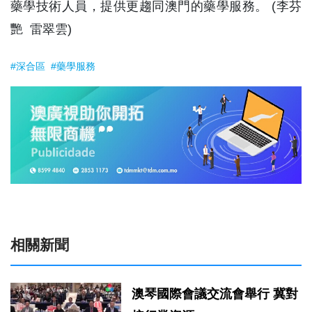
藥學技術人員，提供更趨同澳門的藥學服務。 (李芬
艷 雷翠雲)
#深合區
#藥學服務
相關新聞
澳琴國際會議交流會舉行 冀對