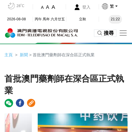
28˚C
繁
A
A
登入
A
2026-08-08
丙午 馬年 六月廿五
立秋
21:22
搜尋
主頁
新聞
> 首批澳門藥劑師在深合區正式執業
首批澳門藥劑師在深合區正式執
業