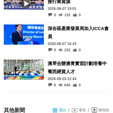
接行業資源
2026-08-07 19:01
0
132
0
深合區產業發展局加入ICCA會
員
2026-08-07 16:43
0
232
0
澳琴合辦澳青實習計劃培養中
葡西經貿人才
2026-08-03 22:44
0
645
0
其他新聞
/
/
電台
電視
微視頻