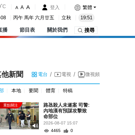
9˚C
A
登入
繁體
A
A
-08
丙午 馬年 六月廿五
立秋
19:51
直播
節目表
關於我們
搜尋
其他新聞
/
/
電台
電視
微視頻
部
本地
要聞
體育
特稿
路氹殺人未遂案 司警:
內地漢有預謀攻擊致
命部位
2026-08-07 15:07
4465
0