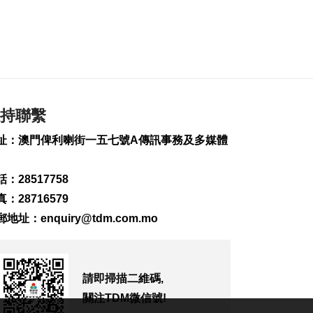
2026-08-07 19:44
133
0
政府啟梳理樓宇外牆
維修防火安全監管流
程
2026-08-07 19:41
持聯繫
170
0
址：澳門俾利喇街一五七號A傳訊事務及多媒體
“白海豚”料今晚移入
東海 多地提前防颱
2026-08-07 19:27
：28517758
267
0
：28716579
議事亭前地大三巴等
郵地址：
enquiry@tdm.com.mo
一帶將滅蚊
2026-08-07 19:24
142
0
請即掃描二維碼,
7旬翁流感重症須深切
關注TDM微信號!
治療