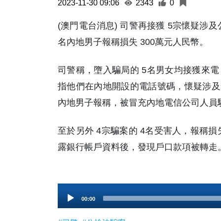
2023-11-30 09:06
2343
0
(澳門電台消息) 司警再接獲 5宗懷疑涉及
名內地男子報稱損失 300萬元人民幣。
司警稱，墮入騙局的 5名男女均接獲來
指他們在內地開設的電話號碼，懷疑涉及
內地男子報稱，被冒充內地電信公司人員騙
至於另外 4宗騙案的 4名受害人，報稱損
露銀行帳戶資料後，發現戶口款項被轉走。
Audio
00:00
Player