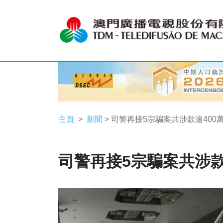
主頁
新聞
> 司警再接5宗騙案共涉款逾400
司警再接5宗騙案共涉款