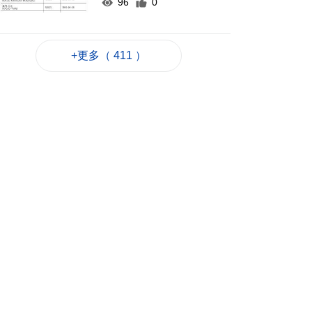
96
0
以黎安全談判因局勢
升級提早結束
+更多（ 411 ）
2026-08-07 22:43
57
0
新一輪長者十年行動
計劃落實民生政策
2026-08-07 22:12
99
0
韓國首爾8年來首遇
40°C以上高溫
2026-08-07 21:45
100
0
專家指長時間”抱冬
瓜”或有安全隱患籲勿
跟風
2026-08-07 20:48
196
0