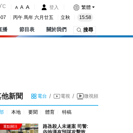
9˚C
A
登入
繁體
A
A
-07
丙午 馬年 六月廿五
立秋
15:58
直播
節目表
關於我們
搜尋
其他新聞
/
/
電台
電視
微視頻
部
本地
要聞
體育
特稿
路氹殺人未遂案 司警:
內地漢有預謀攻擊致