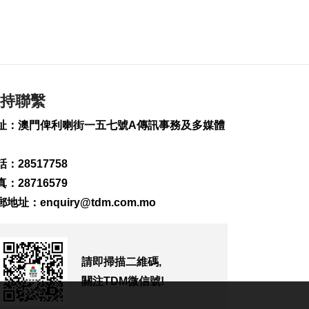
政府啟梳理樓宇外牆
維修防火安全監管流
程
2026-08-07 19:41
143
0
持聯繫
“白海豚”料今晚移入
東海 多地提前防颱
址：澳門俾利喇街一五七號A傳訊事務及多媒體
2026-08-07 19:27
217
0
：28517758
議事亭前地大三巴等
：28716579
一帶將滅蚊
2026-08-07 19:24
郵地址：
enquiry@tdm.com.mo
111
0
7旬翁流感重症須深切
治療
請即掃描二維碼,
2026-08-07 19:16
關注TDM微信號!
155
0