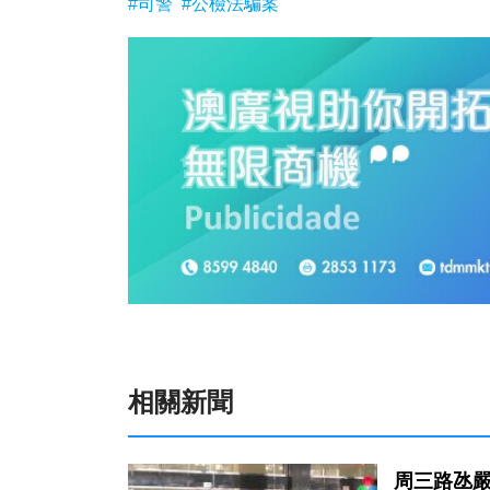
#司警
#公檢法騙案
相關新聞
周三路氹嚴