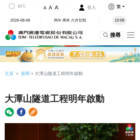
30˚C
繁
A
A
登入
A
2026-08-06
丙午 馬年 六月廿四
10:09
搜尋
主頁
新聞
> 大潭山隧道工程明年啟動
大潭山隧道工程明年啟動