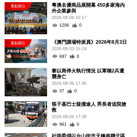
粵澳名優商品展開幕 450多家海內
外企業參與
2026-08-06 10:17
1206
0
《澳門講場特派員》2026年8月3日
2026-08-03 15:19
687
0
黎以商停火執行情況 以軍稱2兵遭
襲身亡
2026-08-06 17:45
37
0
筷子基巴士疑撞途人 男長者送院搶
救
2026-08-06 17:38
961
0
社諮委倡以台山街市天橋串聯北區