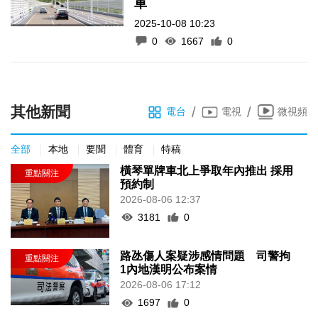
車
2025-10-08 10:23
0
1667
0
其他新聞
/
/
電台
電視
微視頻
全部
本地
要聞
體育
特稿
橫琴單牌車北上爭取年內推出 採用
預約制
2026-08-06 12:37
3181
0
路氹傷人案疑涉感情問題 司警拘
1內地漢明公布案情
2026-08-06 17:12
1697
0