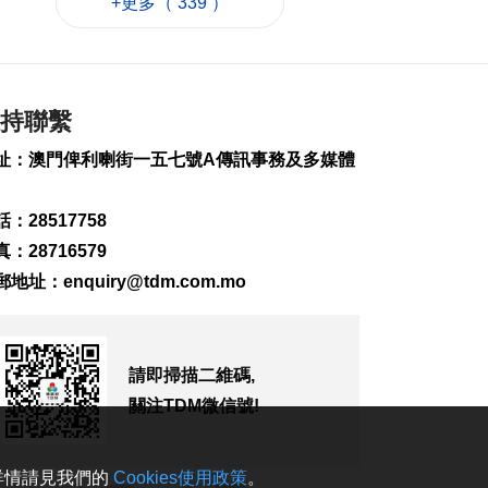
+更多（ 339 ）
素
2026-08-08 19:15
176
0
中國駐泰大使館籲文
明理性有序參與活動
持聯繫
2026-08-08 18:25
址：澳門俾利喇街一五七號A傳訊事務及多媒體
179
0
婦聯擬新城A區設長者
：28517758
中心明年運作
：28716579
2026-08-08 17:39
郵地址：
enquiry@tdm.com.mo
361
0
據報日防衛省擬申請
明年防衛預算8.9萬億
日元
請即掃描二維碼,
2026-08-08 17:30
關注TDM微信號!
152
0
巴黎奧運米蘭冬奧共
。詳情請見我們的
Cookies使用政策
。
甄別近2.5萬惡意帖文