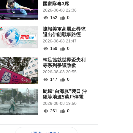
國家隊奪3席
2026-08-08 22:38
152
0
據報美軍高層正尋求
退出伊朗戰事路徑
2026-08-08 21:47
159
0
韓足協就世界盃失利
等系列爭議致歉
2026-08-08 20:55
147
0
颱風“白海豚”襲日 沖
繩等地逾5萬戶停電
2026-08-08 19:50
261
0
當局稱探討賽事周邊
體驗加入更多科技元