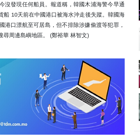
今沒發現任何船員。報道稱，韓國木浦海警今早通
船 10天前在中國港口被海水沖走後失蹤。韓國海
國港口漂航至可居島，但不排除涉嫌偷渡等犯罪，
尋周邊島嶼地區。 (鄭裕華 林智文)