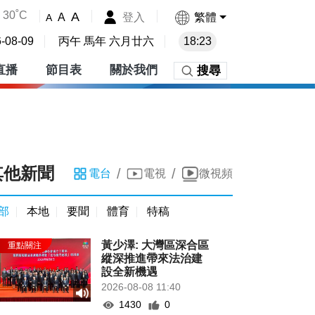
30˚C
A
登入
繁體
A
A
-08-09
丙午 馬年 六月廿六
18:23
直播
節目表
關於我們
搜尋
其他新聞
/
/
電台
電視
微視頻
部
本地
要聞
體育
特稿
黃少澤: 大灣區深合區
縱深推進帶來法治建
設全新機遇
2026-08-08 11:40
1430
0