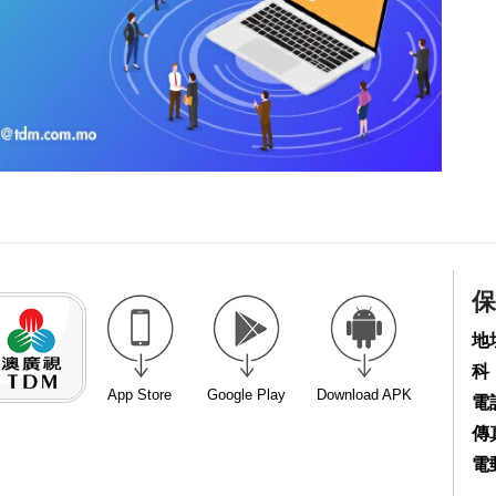
保
地
科
App Store
Google Play
Download APK
電話
傳真
電