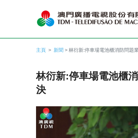
主頁
新聞
> 林衍新:停車場電池櫃消防問題
林衍新:停車場電池櫃
決