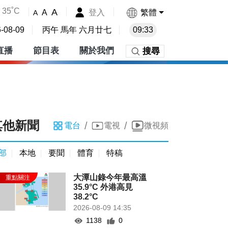
35˚C
A
登入
繁體
A
A
-08-09
丙午 馬年 六月廿七
09:33
直播
節目表
關於我們
搜尋
其他新聞
/
/
電台
電視
微視頻
部
本地
要聞
體育
特稿
大潭山錄今年最高溫
35.9°C 外港高見
38.2°C
2026-08-09 14:35
1138
0