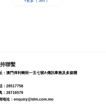
+更多（ 365 ）
加拿大卑詩省山火蔓
延 逾2萬人撤離
2026-08-09 15:38
71
0
“白海豚”影響 澳門機
場今明取消48個航班
2026-08-09 15:01
186
0
WTT橫濱冠軍賽 陳幸
同鬥張本美和爭冠
持聯繫
2026-08-09 14:54
147
0
址：澳門俾利喇街一五七號A傳訊事務及多媒體
伊朗列5條件重開霍爾
木茲海峽
：28517758
2026-08-09 14:52
：28716579
134
0
郵地址：
enquiry@tdm.com.mo
工會冀制定酷熱天氣