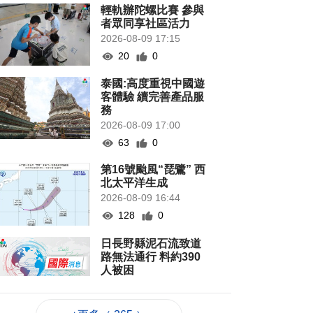
輕軌辦陀螺比賽 參與
者眾同享社區活力
2026-08-09 17:15
20
0
泰國:高度重視中國遊
客體驗 續完善產品服
務
2026-08-09 17:00
63
0
第16號颱風“琵鷺” 西
北太平洋生成
2026-08-09 16:44
128
0
日長野縣泥石流致道
路無法通行 料約390
人被困
2026-08-09 16:03
93
0