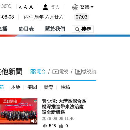
36˚C
A
登入
繁體
A
A
-08-08
丙午 馬年 六月廿六
07:03
直播
節目表
關於我們
搜尋
其他新聞
/
/
電台
電視
微視頻
部
本地
要聞
體育
特稿
黃少澤: 大灣區深合區
縱深推進帶來法治建
設全新機遇
2026-08-08 11:40
528
0