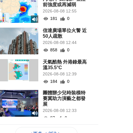
前強度或再減弱
2026-08-08 12:55
181
0
信達廣場單位火警 近
50人疏散
2026-08-08 12:44
858
0
天氣酷熱 外港錄最高
溫35.5°C
2026-08-08 12:39
184
0
團體辦少兒時裝模特
賽冀助力演藝之都發
展
2026-08-08 12:33
87
0
陝西柞水泥石流增至2