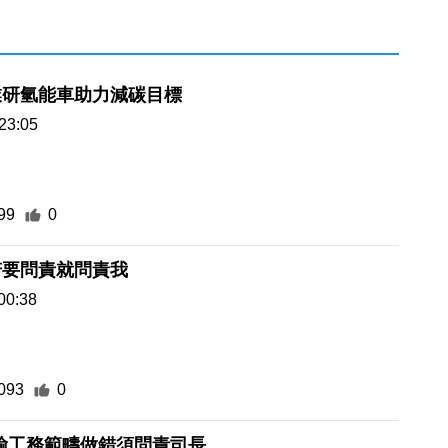
業研氫能車助力減碳目標
23:05
99
0
若要問責就問責我
00:38
093
0
輸工務範疇做錯須問責司長