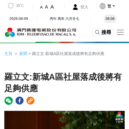
35˚C
繁
A
A
登入
A
2026-08-09
丙午 馬年 六月廿七
06:06
搜尋
主頁
新聞
> 羅立文:新城A區社屋落成後將有足夠供應
羅立文:新城A區社屋落成後將有
足夠供應