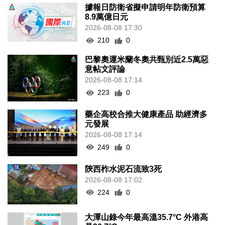
據報日防衛省擬申請明年防衛預算
8.9萬億日元
2026-08-08 17:30
210
0
巴黎奧運米蘭冬奧共甄別近2.5萬惡
意帖文評論
2026-08-08 17:14
223
0
藥企高校合推大健康產品 助經濟多
元發展
2026-08-08 17:14
249
0
陝西柞水泥石流致3死
2026-08-08 17:02
224
0
大潭山錄今年最高溫35.7°C 外港高