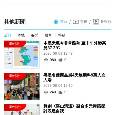
其他新聞
/
/
電台
電視
微視頻
全部
本地
要聞
體育
特稿
本澳天氣今非常酷熱 至中午外港高
見37.3°C
2026-08-09 12:49
980
0
粵澳名優商品展4天展期料9萬人次
入場
2026-08-09 12:10
240
0
舞劇《溪山清遠》融合多元舞蹈探
討表達自我