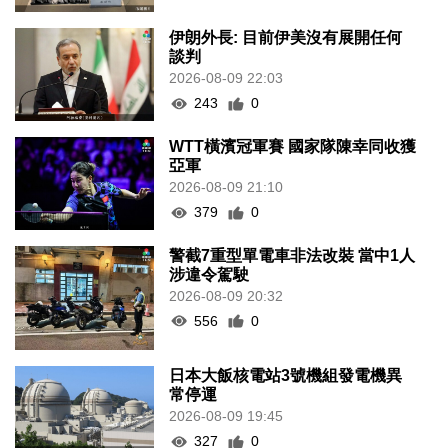
伊朗外長: 目前伊美沒有展開任何
談判
2026-08-09 22:03
243
0
WTT橫濱冠軍賽 國家隊陳幸同收獲
亞軍
2026-08-09 21:10
379
0
警截7重型單電車非法改裝 當中1人
涉違令駕駛
2026-08-09 20:32
556
0
日本大飯核電站3號機組發電機異
常停運
2026-08-09 19:45
327
0