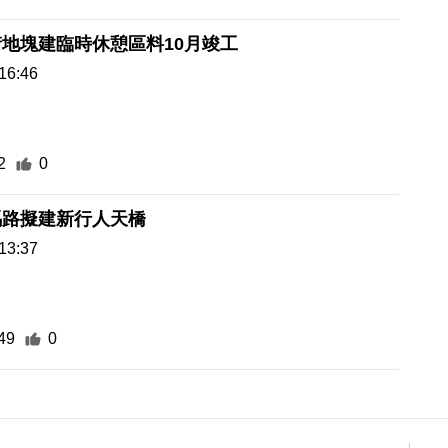
地塊建臨時休憩區料10月竣工
16:46
2
0
馬路擬建新行人天橋
13:37
49
0