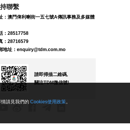
一帶將滅蚊
持聯繫
2026-08-07 19:24
163
0
址：澳門俾利喇街一五七號A傳訊事務及多媒體
7旬翁流感重症須深切
治療
：28517758
2026-08-07 19:16
：28716579
215
0
郵地址：
enquiry@tdm.com.mo
氹仔旅大城大2巴士站
明恢復運作
2026-08-07 19:07
請即掃描二維碼,
252
0
關注TDM微信號!
松山隧道口附近爆水
管傍晚基本完成止漏
2026-08-07 18:45
。詳情請見我們的
Cookies使用政策
。
301
0
橙色高溫提示生效 避
暑中心延長夜間開放
2026-08-07 18:20