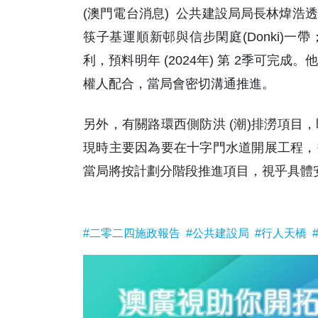
(澳門電台消息) 公共建設局局長林煒浩
筷子基運順新邨與信步閑庭(Donki)
利，預料明年 (2024年) 第 2季可
權人配合，當局會密切溝通推進。
另外，有關路環西側防洪 (潮)排澇項目
現時主要因為要在十字門水道開展工程，
當局將按計劃分階段推進項目，視乎具體安
#二零二四施政報告
#公共建設局
#行人天橋