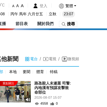
9˚C
A
登入
繁體
A
A
-08
丙午 馬年 六月廿五
立秋
23:07
直播
節目表
關於我們
搜尋
其他新聞
/
/
電台
電視
微視頻
部
本地
要聞
體育
特稿
路氹殺人未遂案 司警:
內地漢有預謀攻擊致
命部位
2026-08-07 15:07
4558
0