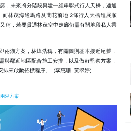
透露，未來將分階段興建一組串聯式行人天橋，連通
一帶；而林茂海邊馬路及蘭花前地 2條行人天橋進展順
完成。他又稱，若要貫通林茂空中走廊仍需有關地段私人業
，即兩湖方案，林煒浩稱，有關圖則基本接近尾聲，
需與鄰近地區配合施工安排，以及做好監察方案，
排來啟動招標程序。 (李惠珊 黃翠婷)
#兩湖方案