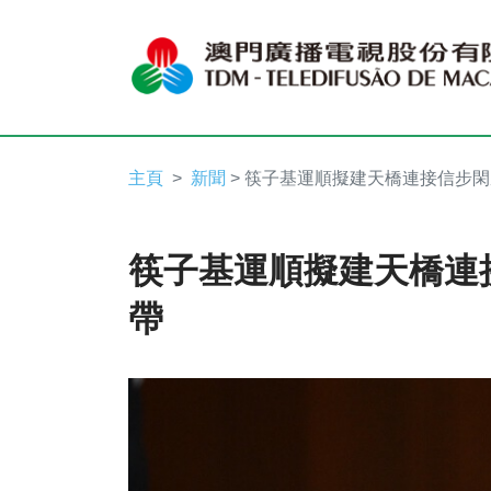
主頁
新聞
> 筷子基運順擬建天橋連接信步
筷子基運順擬建天橋連
帶