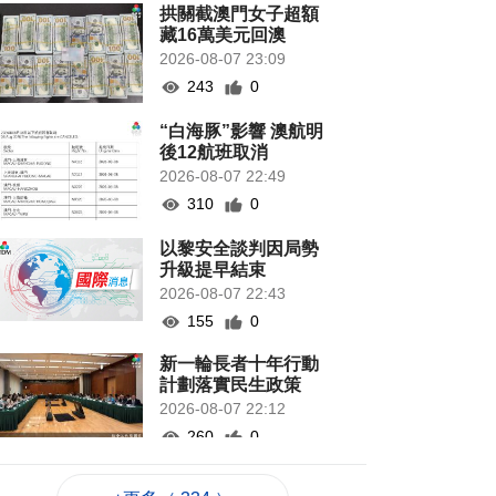
拱關截澳門女子超額
藏16萬美元回澳
2026-08-07 23:09
243
0
“白海豚”影響 澳航明
後12航班取消
2026-08-07 22:49
310
0
以黎安全談判因局勢
升級提早結束
2026-08-07 22:43
155
0
新一輪長者十年行動
計劃落實民生政策
2026-08-07 22:12
260
0
韓國首爾8年來首遇