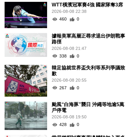
WTT橫濱冠軍賽4強 國家隊奪3席
2026-08-08 22:38
460
0
據報美軍高層正尋求退出伊朗戰事
路徑
2026-08-08 21:47
338
0
韓足協就世界盃失利等系列爭議致
歉
2026-08-08 20:55
267
0
颱風“白海豚”襲日 沖繩等地逾5萬
戶停電
2026-08-08 19:50
428
0