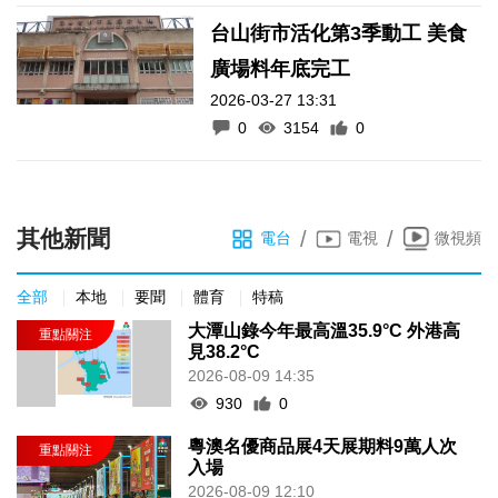
台山街市活化第3季動工 美食
廣場料年底完工
2026-03-27 13:31
0
3154
0
其他新聞
/
/
電台
電視
微視頻
全部
本地
要聞
體育
特稿
大潭山錄今年最高溫35.9°C 外港高
見38.2°C
2026-08-09 14:35
930
0
粵澳名優商品展4天展期料9萬人次
入場
2026-08-09 12:10