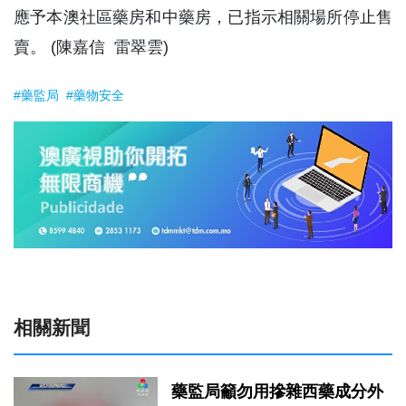
應予本澳社區藥房和中藥房，已指示相關場所停止售
賣。 (陳嘉信 雷翠雲)
#藥監局
#藥物安全
相關新聞
藥監局籲勿用摻雜西藥成分外