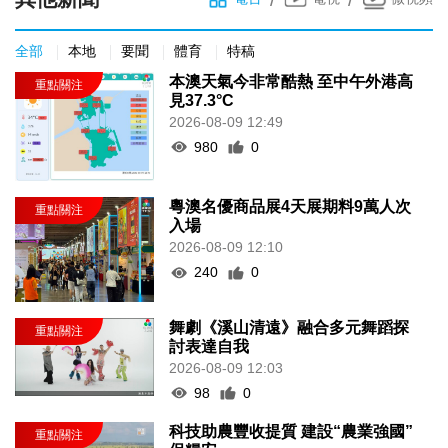
全部
本地
要聞
體育
特稿
本澳天氣今非常酷熱 至中午外港高
見37.3°C
2026-08-09 12:49
980
0
粵澳名優商品展4天展期料9萬人次
入場
2026-08-09 12:10
240
0
舞劇《溪山清遠》融合多元舞蹈探
討表達自我
2026-08-09 12:03
98
0
科技助農豐收提質 建設“農業強國”