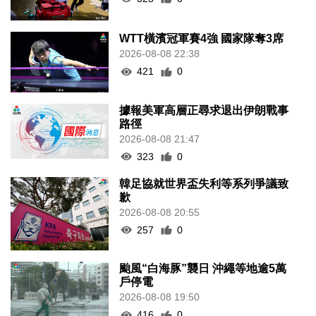
WTT橫濱冠軍賽4強 國家隊奪3席
2026-08-08 22:38
421
0
據報美軍高層正尋求退出伊朗戰事
路徑
2026-08-08 21:47
323
0
韓足協就世界盃失利等系列爭議致
歉
2026-08-08 20:55
257
0
颱風“白海豚”襲日 沖繩等地逾5萬
戶停電
2026-08-08 19:50
416
0