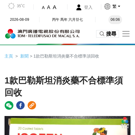
35˚C
繁
A
A
登入
A
2026-08-09
丙午 馬年 六月廿七
06:06
搜尋
主頁
新聞
> 1款巴勒斯坦消炎藥不合標準須回收
1款巴勒斯坦消炎藥不合標準須
回收