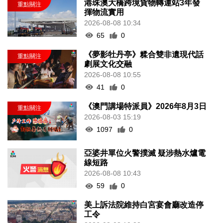
港珠澳大橋跨境貨物轉運站3年發
揮物流實用
2026-08-08 10:34
65
0
《夢影牡丹亭》糅合雙非遺現代話
劇展文化交融
2026-08-08 10:55
41
0
《澳門講場特派員》2026年8月3日
2026-08-03 15:19
1097
0
亞婆井單位火警撲滅 疑涉熱水爐電
線短路
2026-08-08 10:43
59
0
美上訴法院維持白宮宴會廳改造停
工令