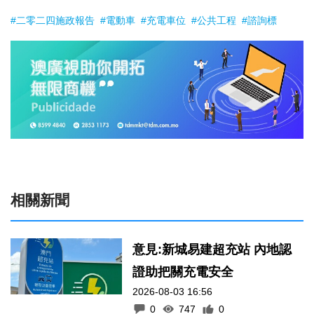
#二零二四施政報告
#電動車
#充電車位
#公共工程
#諮詢標
相關新聞
意見:新城易建超充站 內地認
證助把關充電安全
2026-08-03 16:56
0
747
0