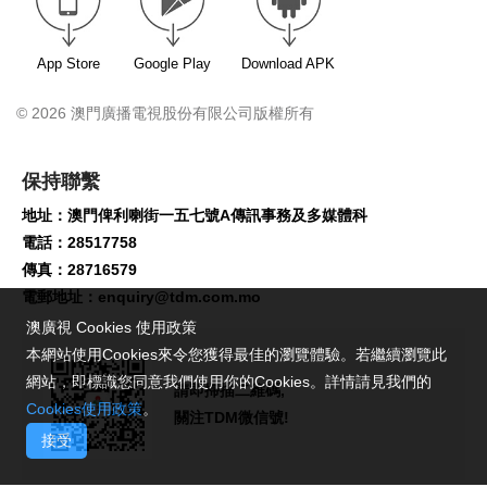
App Store
Google Play
Download APK
© 2026 澳門廣播電視股份有限公司版權所有
保持聯繫
地址：澳門俾利喇街一五七號A傳訊事務及多媒體科
電話：28517758
傳真：28716579
電郵地址：
enquiry@tdm.com.mo
澳廣視 Cookies 使用政策
本網站使用Cookies來令您獲得最佳的瀏覽體驗。若繼續瀏覽此
網站，即標識您同意我們使用你的Cookies。詳情請見我們的
請即掃描二維碼,
Cookies使用政策
。
關注TDM微信號!
接受