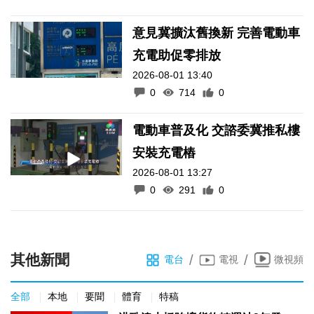
意見冀擴汰舊換新 完善電動車
充電助促零排放
2026-08-01 13:40
0
714
0
電動車普及化 交諮委冀推私樓
安裝充電樁
2026-08-01 13:27
0
291
0
其他新聞
/
/
電台
電視
微視頻
全部
本地
要聞
體育
特稿