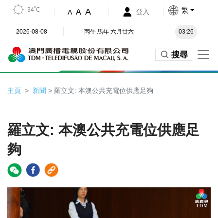
34˚C
繁
A
A
登入
A
2026-08-08
丙午 馬年 六月廿六
03:26
搜尋
主頁
新聞
> 羅立文: 本澳公共充電位供應足夠
羅立文: 本澳公共充電位供應足
夠