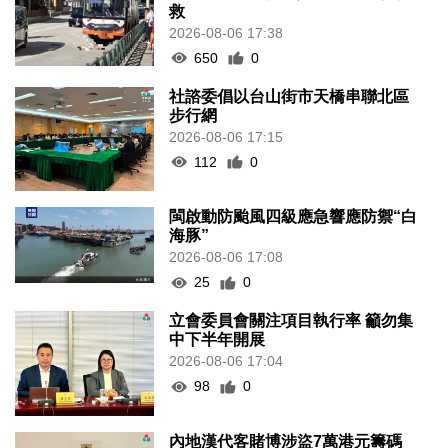
救
2026-08-06 17:38
650
0
社諮委倡以台山街市天橋串聯北區
步行網
2026-08-06 17:15
112
0
閩啟動防颱風四級應急響應防禦“白
海豚”
2026-08-06 17:08
25
0
立會委員會關注項目執行率 籲勿集
中下半年開展
2026-08-06 17:04
98
0
內地漢代客賭博涉盜7萬港元籌碼