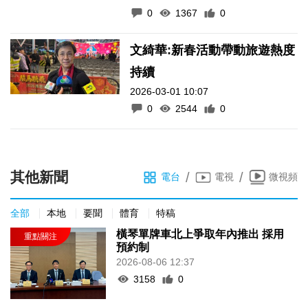
0
1367
0
文綺華:新春活動帶動旅遊熱度
持續
2026-03-01 10:07
0
2544
0
其他新聞
/
/
電台
電視
微視頻
全部
本地
要聞
體育
特稿
橫琴單牌車北上爭取年內推出 採用
預約制
2026-08-06 12:37
3158
0