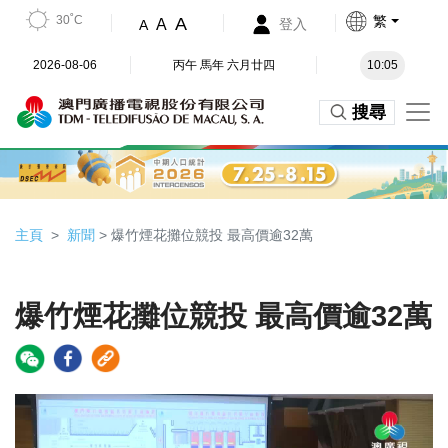
30˚C
繁
A
A
登入
A
2026-08-06
丙午 馬年 六月廿四
10:05
搜尋
主頁
新聞
> 爆竹煙花攤位競投 最高價逾32萬
爆竹煙花攤位競投 最高價逾32萬
Video
Player