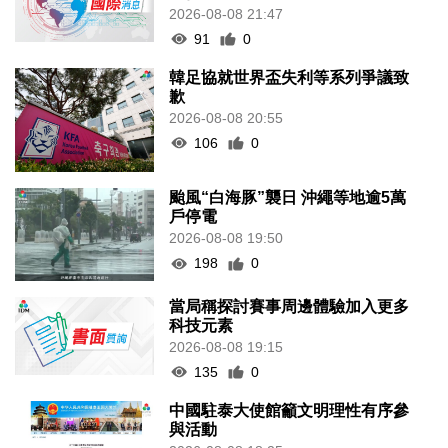
2026-08-08 21:47
91
0
韓足協就世界盃失利等系列爭議致
歉
2026-08-08 20:55
106
0
颱風“白海豚”襲日 沖繩等地逾5萬
戶停電
2026-08-08 19:50
198
0
當局稱探討賽事周邊體驗加入更多
科技元素
2026-08-08 19:15
135
0
中國駐泰大使館籲文明理性有序參
與活動