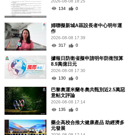
2026-08-08 18:25
134
0
婦聯擬新城A區設長者中心明年運
作
2026-08-08 17:39
317
0
據報日防衛省擬申請明年防衛預算
8.9萬億日元
2026-08-08 17:30
130
0
巴黎奧運米蘭冬奧共甄別近2.5萬惡
意帖文評論
2026-08-08 17:14
135
0
藥企高校合推大健康產品 助經濟多
元發展
2026-08-08 17:14