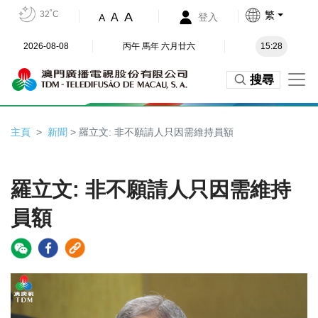
32˚C
繁
A
A
登入
A
2026-08-08
丙午 馬年 六月廿六
15:28
搜尋
主頁
新聞
> 羅立文: 非不願請人只因需維持員額
羅立文: 非不願請人只因需維持
員額