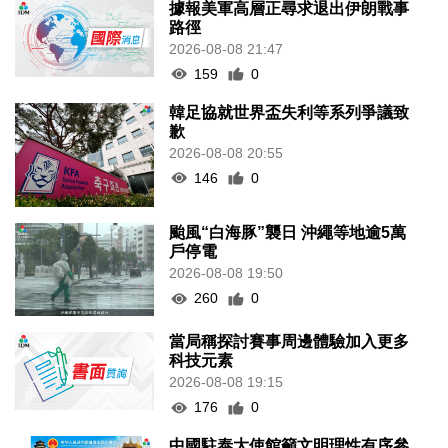
據報美軍高層正尋求退出伊朗戰事
路徑
2026-08-08 21:47
159
0
韓足協就世界盃失利等系列爭議致
歉
2026-08-08 20:55
146
0
颱風“白海豚”襲日 沖繩等地逾5萬
戶停電
2026-08-08 19:50
260
0
當局稱探討賽事周邊體驗加入更多
科技元素
2026-08-08 19:15
176
0
中國駐泰大使館籲文明理性有序參