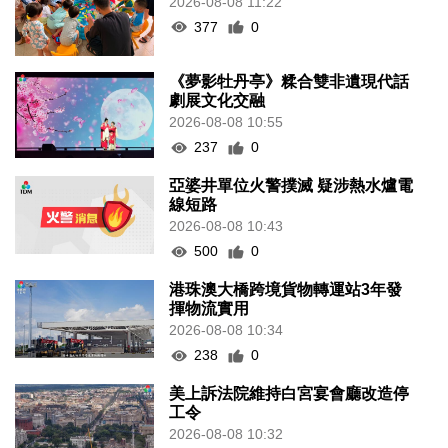
2026-08-08 11:22
377
0
《夢影牡丹亭》糅合雙非遺現代話
劇展文化交融
2026-08-08 10:55
237
0
亞婆井單位火警撲滅 疑涉熱水爐電
線短路
2026-08-08 10:43
500
0
港珠澳大橋跨境貨物轉運站3年發
揮物流實用
2026-08-08 10:34
238
0
美上訴法院維持白宮宴會廳改造停
工令
2026-08-08 10:32