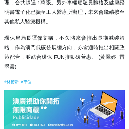
理，合共超過 1萬張。另外車輛駕駛員體格及健康證
明書電子化已擴至工人醫療所辦理，未來會繼續擴至
其他私人醫療機構。
環保局局長譚偉文稱，不久將來會推出長期減碳策
略，作為澳門低碳發展總方向，亦會適時推出相關政
策配合，並結合環保 FUN推動碳普惠。 (黃翠婷 雷
翠雲)
#林衍新
#車位