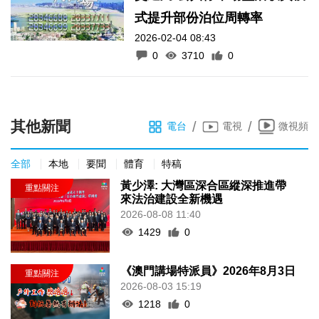
式提升部份泊位周轉率
2026-02-04 08:43
0
3710
0
其他新聞
/
/
電台
電視
微視頻
全部
本地
要聞
體育
特稿
黃少澤: 大灣區深合區縱深推進帶
來法治建設全新機遇
2026-08-08 11:40
1429
0
《澳門講場特派員》2026年8月3日
2026-08-03 15:19
1218
0