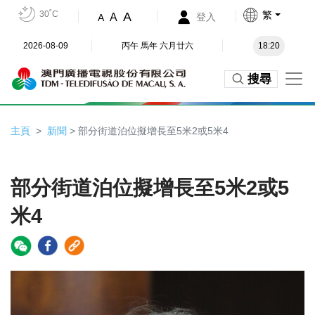
30˚C
繁
A
A
登入
A
2026-08-09
丙午 馬年 六月廿六
18:20
搜尋
主頁
新聞
> 部分街道泊位擬增長至5米2或5米4
部分街道泊位擬增長至5米2或5
米4