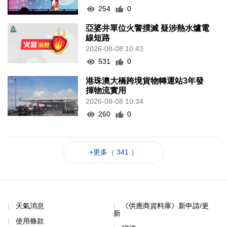
254
0
亞婆井單位火警撲滅 疑涉熱水爐電
線短路
2026-08-08 10:43
531
0
港珠澳大橋跨境貨物轉運站3年發
揮物流實用
2026-08-08 10:34
260
0
+更多（ 341 ）
天氣消息
《供應商資料庫》新申請/更
新
使用條款