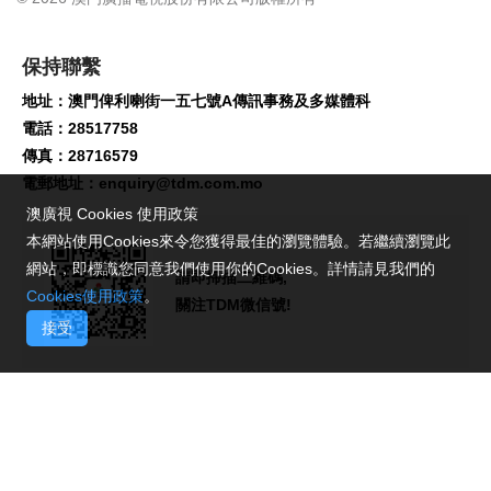
保持聯繫
地址：澳門俾利喇街一五七號A傳訊事務及多媒體科
電話：28517758
傳真：28716579
電郵地址：
enquiry@tdm.com.mo
澳廣視 Cookies 使用政策
本網站使用Cookies來令您獲得最佳的瀏覽體驗。若繼續瀏覽此
網站，即標識您同意我們使用你的Cookies。詳情請見我們的
請即掃描二維碼,
Cookies使用政策
。
關注TDM微信號!
接受