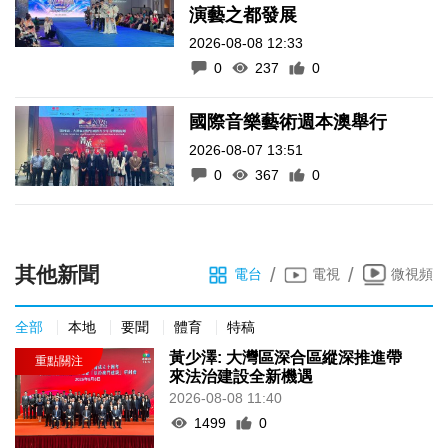
演藝之都發展
2026-08-08 12:33
0
237
0
國際音樂藝術週本澳舉行
2026-08-07 13:51
0
367
0
其他新聞
/
/
電台
電視
微視頻
全部
本地
要聞
體育
特稿
黃少澤: 大灣區深合區縱深推進帶
來法治建設全新機遇
2026-08-08 11:40
1499
0