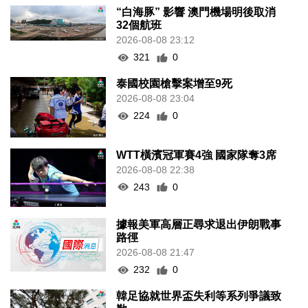
“白海豚” 影響 澳門機場明後取消
32個航班
2026-08-08 23:12
321
0
泰國校園槍擊案增至9死
2026-08-08 23:04
224
0
WTT橫濱冠軍賽4強 國家隊奪3席
2026-08-08 22:38
243
0
據報美軍高層正尋求退出伊朗戰事
路徑
2026-08-08 21:47
232
0
韓足協就世界盃失利等系列爭議致