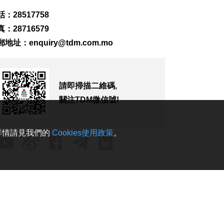
2026-08-06 19:20
：28517758
260
0
：28716579
“白海豚”料最快下週
郵地址：
enquiry@tdm.com.mo
日浙閩沿海登陸
2026-08-06 18:58
419
0
請即掃描二維碼,
首店經濟推介會舉行
助潛力品牌落戶澳門
關注TDM微信號!
2026-08-06 18:47
247
0
。詳情請見我們的
Cookies使用政策
。
4街市14攤位競投 逾
330人參與解釋會
2026-08-06 18:40
284
0
內地傳媒公司拜訪澳
廣視冀加強交流
2026-08-06 18:22