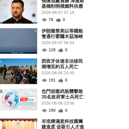
俄煉油廠遇襲 澤連斯
基稱削弱俄燃料供應
2026-08-07 07:18
78
0
伊朗擬禁美以等國船
隻通行霍爾木茲海峽
2026-08-07 06:54
128
0
西班牙休達非法移民
潮增至約百人死亡
2026-08-06 23:45
191
0
也門胡塞武裝襲擊致
35名政府軍士兵死亡
2026-08-06 23:06
190
0
岑浩輝滿意科技園籌
建進度 促吸引人才進