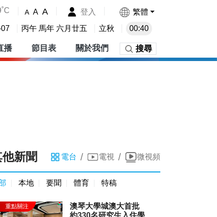
9˚C
A
登入
繁體
A
A
-07
丙午 馬年 六月廿五
立秋
00:40
直播
節目表
關於我們
搜尋
其他新聞
/
/
電台
電視
微視頻
部
本地
要聞
體育
特稿
澳琴大學城澳大首批
約330名研究生入住學