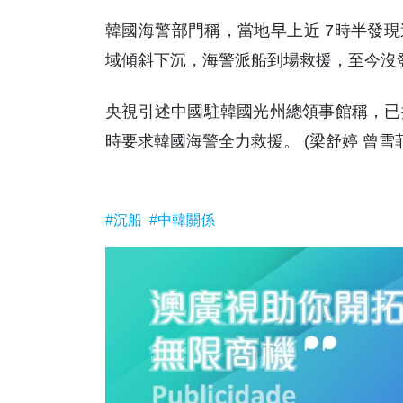
韓國海警部門稱，當地早上近 7時半發現這
域傾斜下沉，海警派船到場救援，至今沒
央視引述中國駐韓國光州總領事館稱，已
時要求韓國海警全力救援。 (梁舒婷 曾雪菲
#沉船
#中韓關係