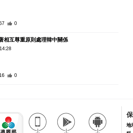
67
0
本著相互尊重原則處理韓中關係
14:28
16
0
保
地