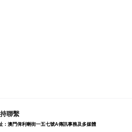
灣社區未發展土地
2026-08-06 20:11
322
0
深合區升級改造系統
為橫琴單牌車北上作
準備
2026-08-06 19:46
389
0
朝鮮向東部海域發射
短程彈道導彈
2026-08-06 19:41
161
0
陳禮祺促規範停車場
車輛升降機使用保養
2026-08-06 19:21
214
0
持聯繫
治安警雷霆行動截3人
址：澳門俾利喇街一五七號A傳訊事務及多媒體
逾期逗留