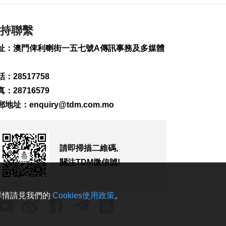
2026-08-07 19:16
212
0
持聯繫
氹仔旅大城大2巴士站
明恢復運作
址：澳門俾利喇街一五七號A傳訊事務及多媒體
2026-08-07 19:07
248
0
：28517758
松山隧道口附近爆水
：28716579
管傍晚基本完成止漏
郵地址：
enquiry@tdm.com.mo
2026-08-07 18:45
298
0
橙色高溫提示生效 避
請即掃描二維碼,
暑中心延長夜間開放
關注TDM微信號!
2026-08-07 18:20
179
0
。詳情請見我們的
Cookies使用政策
。
體育局構建運動員全
週期支援體系
2026-08-07 18:12