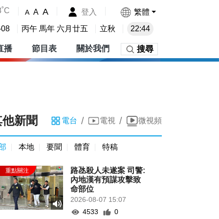
8˚C
A
登入
繁體
A
A
-08
丙午 馬年 六月廿五
立秋
22:44
直播
節目表
關於我們
搜尋
其他新聞
/
/
電台
電視
微視頻
部
本地
要聞
體育
特稿
路氹殺人未遂案 司警:
內地漢有預謀攻擊致
命部位
2026-08-07 15:07
4533
0