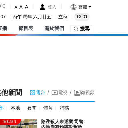
0˚C
A
登入
繁體
A
A
-07
丙午 馬年 六月廿五
立秋
12:01
直播
節目表
關於我們
搜尋
其他新聞
/
/
電台
電視
微視頻
部
本地
要聞
體育
特稿
路氹殺人未遂案 司警:
內地漢有預謀攻擊致