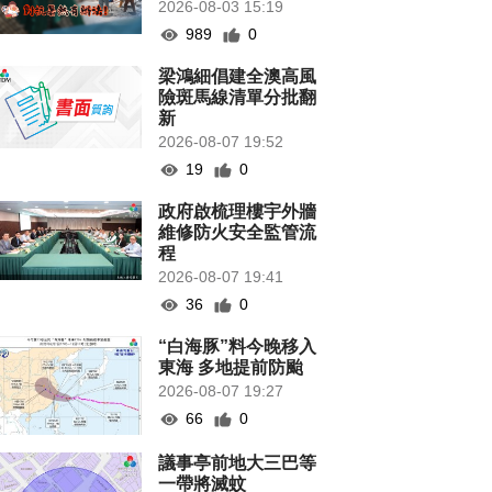
2026-08-03 15:19
989
0
梁鴻細倡建全澳高風
險斑馬線清單分批翻
新
2026-08-07 19:52
19
0
政府啟梳理樓宇外牆
維修防火安全監管流
程
2026-08-07 19:41
36
0
“白海豚”料今晚移入
東海 多地提前防颱
2026-08-07 19:27
66
0
議事亭前地大三巴等
一帶將滅蚊