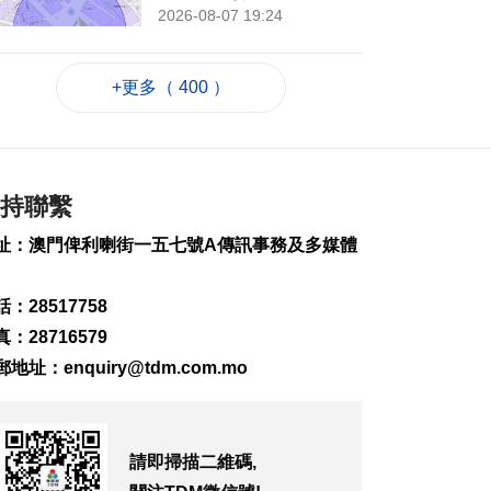
2026-08-07 19:24
41
0
+更多（ 400 ）
7旬翁流感重症須深切
治療
2026-08-07 19:16
61
0
氹仔旅大城大2巴士站
持聯繫
明恢復運作
址：澳門俾利喇街一五七號A傳訊事務及多媒體
2026-08-07 19:07
79
0
：28517758
松山隧道口附近爆水
：28716579
管傍晚基本完成止漏
2026-08-07 18:45
郵地址：
enquiry@tdm.com.mo
106
0
橙色高溫提示生效 避
暑中心延長夜間開放
請即掃描二維碼,
2026-08-07 18:20