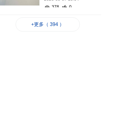
378
0
泰國校園槍擊案增至8
+更多（ 394 ）
死30多傷
2026-08-07 17:55
99
0
河南公安公布“三支一
扶”筆試存在作弊犯罪
2026-08-07 17:48
88
0
德國萊茵河水位下降
露出二戰未爆炸彈
2026-08-07 17:39
129
0
澳車北上APP優化界
面 增已預約通關紀錄
2026-08-07 17:30
178
0