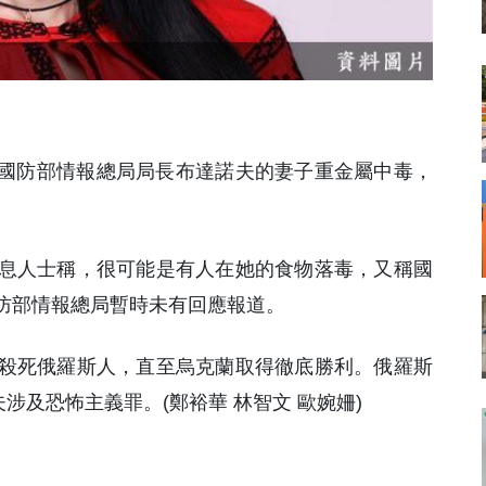
蘭國防部情報總局局長布達諾夫的妻子重金屬中毒，
息人士稱，很可能是有人在她的食物落毒，又稱國
防部情報總局暫時未有回應報道。
殺死俄羅斯人，直至烏克蘭取得徹底勝利。俄羅斯
諾夫涉及恐怖主義罪。(鄭裕華 林智文 歐婉姍)