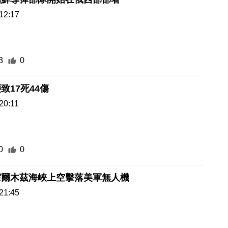
12:17
3
0
致17死44傷
20:11
0
0
霍爾木茲海峽上空擊落美軍無人機
21:45