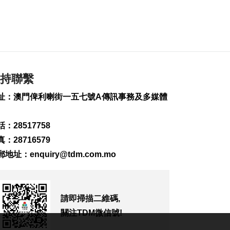
季升1.9%
2026-08-07 16:30
151
0
何潤生倡研會展業智
能化發展扶持政策
2026-08-07 16:25
持聯繫
124
0
址：澳門俾利喇街一五七號A傳訊事務及多媒體
上半年旅客人均非博
彩消費2123元 按年升
：28517758
7.8%
2026-08-07 16:22
：28716579
123
0
郵地址：
enquiry@tdm.com.mo
上半年新成立公司
2726間
2026-08-07 16:20
請即掃描二維碼,
133
0
關注TDM微信號!
內地漢涉不法匯兌被