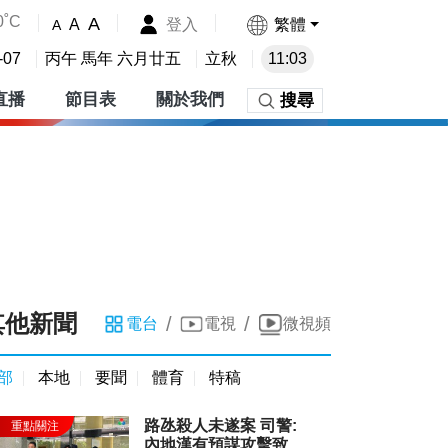
0˚C
A
登入
繁體
A
A
-07
丙午 馬年 六月廿五
立秋
11:03
直播
節目表
關於我們
搜尋
其他新聞
/
/
電台
電視
微視頻
部
本地
要聞
體育
特稿
路氹殺人未遂案 司警:
內地漢有預謀攻擊致