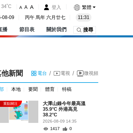
34˚C
A
登入
繁體
A
A
-08-09
丙午 馬年 六月廿七
11:31
直播
節目表
關於我們
搜尋
其他新聞
/
/
電台
電視
微視頻
部
本地
要聞
體育
特稿
大潭山錄今年最高溫
35.9°C 外港高見
38.2°C
2026-08-09 14:35
1417
0