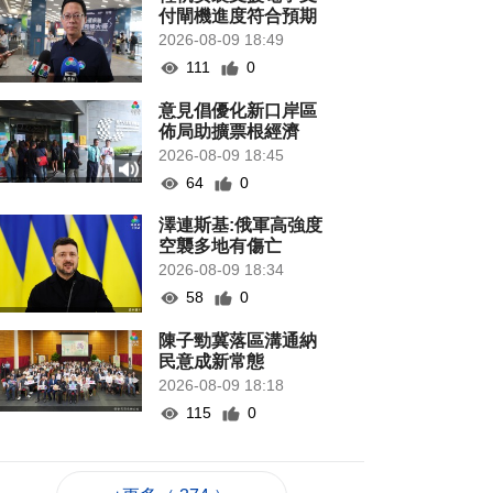
付閘機進度符合預期
2026-08-09 18:49
111
0
意見倡優化新口岸區
佈局助擴票根經濟
2026-08-09 18:45
64
0
澤連斯基:俄軍高強度
空襲多地有傷亡
2026-08-09 18:34
58
0
陳子勁冀落區溝通納
民意成新常態
2026-08-09 18:18
115
0
港天文台錄高溫
36.9°C 有紀錄以來新