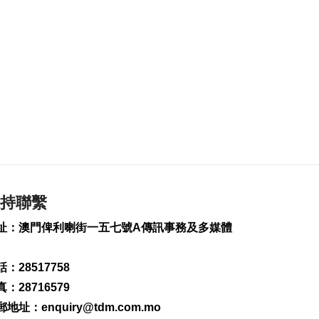
延 逾2萬人撤離
2026-08-09 15:38
106
0
“白海豚”影響 澳門機
場今明取消48個航班
2026-08-09 15:01
250
0
WTT橫濱冠軍賽 陳幸
同鬥張本美和爭冠
2026-08-09 14:54
214
0
持聯繫
伊朗列5條件重開霍爾
木茲海峽
址：澳門俾利喇街一五七號A傳訊事務及多媒體
2026-08-09 14:52
174
0
：28517758
：28716579
工會冀制定酷熱天氣
更具體工作指引方便
郵地址：
enquiry@tdm.com.mo
操作