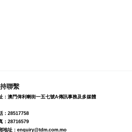
2026-08-07 19:16
167
0
氹仔旅大城大2巴士站
明恢復運作
2026-08-07 19:07
203
0
松山隧道口附近爆水
管傍晚基本完成止漏
2026-08-07 18:45
252
0
橙色高溫提示生效 避
持聯繫
暑中心延長夜間開放
2026-08-07 18:20
址：澳門俾利喇街一五七號A傳訊事務及多媒體
139
0
：28517758
體育局構建運動員全
週期支援體系
：28716579
2026-08-07 18:12
郵地址：
enquiry@tdm.com.mo