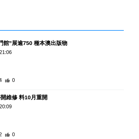
門館”展逾750 種本澳出版物
21:06
4
0
開維修 料10月重開
20:09
2
0