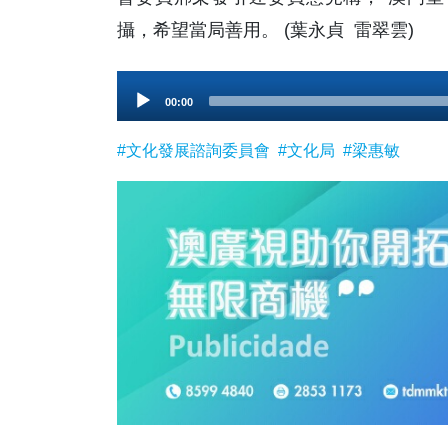
攝，希望當局善用。 (葉永貞 雷翠雲)
Audio
00:00
Player
#文化發展諮詢委員會
#文化局
#梁惠敏