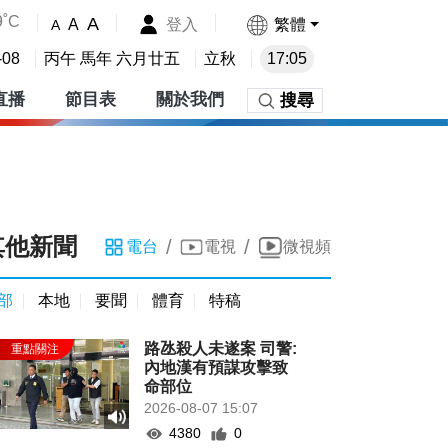
9˚C
A
登入
繁體
A
A
-08
丙午 馬年 六月廿五
立秋
17:05
直播
節目表
關於我們
搜尋
其他新聞
/
/
電台
電視
微視頻
部
本地
要聞
體育
特稿
路氹殺人未遂案 司警:
內地漢有預謀攻擊致
命部位
2026-08-07 15:07
4380
0