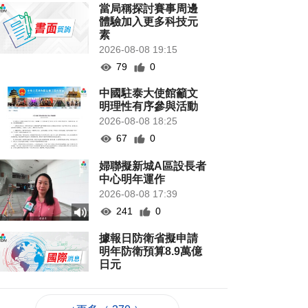
當局稱探討賽事周邊
體驗加入更多科技元
素
2026-08-08 19:15
79
0
中國駐泰大使館籲文
明理性有序參與活動
2026-08-08 18:25
67
0
婦聯擬新城A區設長者
中心明年運作
2026-08-08 17:39
241
0
據報日防衛省擬申請
明年防衛預算8.9萬億
日元
2026-08-08 17:30
104
0