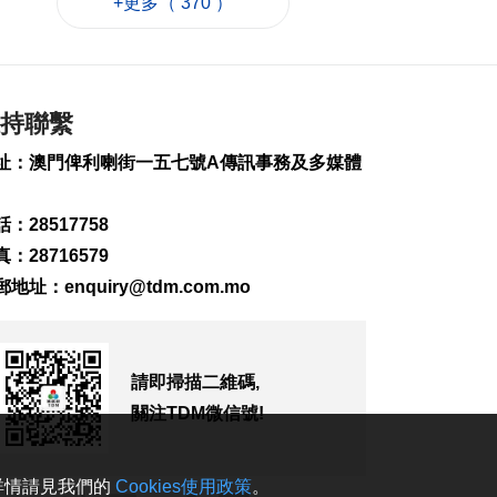
+更多（ 370 ）
巴黎奧運米蘭冬奧共
甄別近2.5萬惡意帖文
評論
2026-08-08 17:14
108
0
持聯繫
藥企高校合推大健康
址：澳門俾利喇街一五七號A傳訊事務及多媒體
產品 助經濟多元發展
2026-08-08 17:14
：28517758
122
0
：28716579
陝西柞水泥石流致3死
郵地址：
enquiry@tdm.com.mo
2026-08-08 17:02
116
0
匹克球體驗冀推體育
請即掃描二維碼,
多元共融
關注TDM微信號!
2026-08-08 16:46
209
0
。詳情請見我們的
Cookies使用政策
。