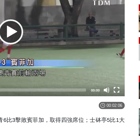
00:00
00:02:06
6比3擊敗賓菲加，取得四強席位；士砵亭5比1大