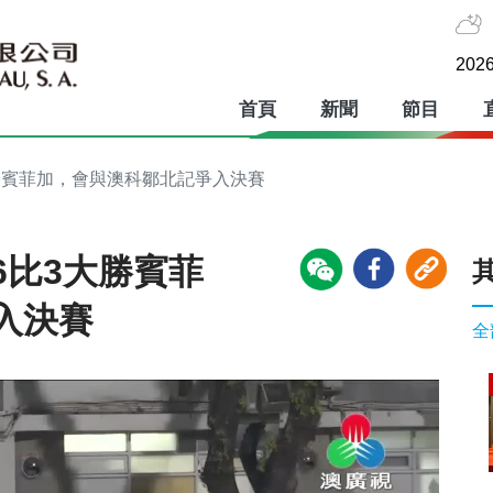
2026
首頁
新聞
節目
勝賓菲加，會與澳科鄒北記爭入決賽
6比3大勝賓菲
入決賽
全