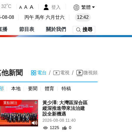
32˚C
A
登入
繁體
A
A
-08-08
丙午 馬年 六月廿六
12:42
直播
節目表
關於我們
搜尋
其他新聞
/
/
電台
電視
微視頻
部
本地
要聞
體育
特稿
黃少澤: 大灣區深合區
縱深推進帶來法治建
設全新機遇
2026-08-08 11:40
1225
0