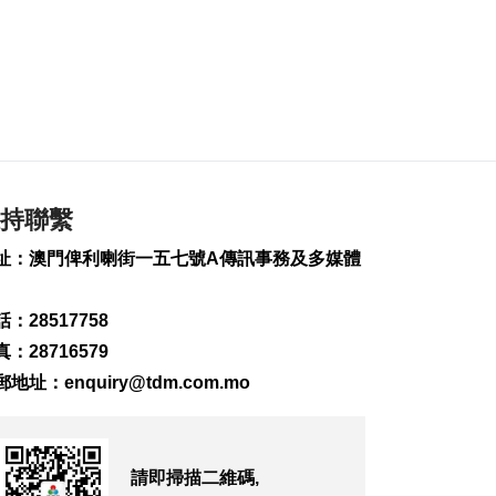
2026-08-06 19:21
185
0
治安警雷霆行動截3人
逾期逗留
2026-08-06 19:20
209
0
“白海豚”料最快下週
持聯繫
日浙閩沿海登陸
2026-08-06 18:58
址：澳門俾利喇街一五七號A傳訊事務及多媒體
340
0
：28517758
首店經濟推介會舉行
助潛力品牌落戶澳門
：28716579
2026-08-06 18:47
郵地址：
enquiry@tdm.com.mo
214
0
4街市14攤位競投 逾
330人參與解釋會
請即掃描二維碼,
2026-08-06 18:40