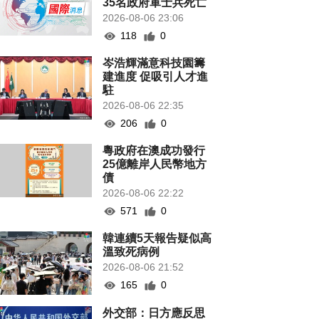
35名政府軍士兵死亡
2026-08-06 23:06
118
0
岑浩輝滿意科技園籌
建進度 促吸引人才進
駐
2026-08-06 22:35
206
0
粵政府在澳成功發行
25億離岸人民幣地方
債
2026-08-06 22:22
571
0
韓連續5天報告疑似高
溫致死病例
2026-08-06 21:52
165
0
外交部：日方應反思