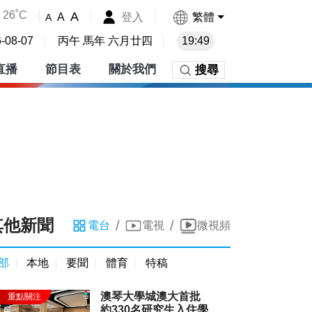
26˚C
A
登入
繁體
A
A
-08-07
丙午 馬年 六月廿四
19:49
直播
節目表
關於我們
搜尋
其他新聞
/
/
電台
電視
微視頻
部
本地
要聞
體育
特稿
澳琴大學城澳大首批
約330名研究生入住學