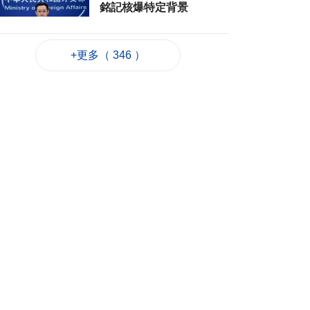
銘記核爆特定背景
2026-08-06 20:42
168
0
+更多（ 346 ）
工務局持續優化石排
灣社區未發展土地
2026-08-06 20:11
254
0
深合區升級改造系統
為橫琴單牌車北上作
準備
2026-08-06 19:46
325
0
朝鮮向東部海域發射
短程彈道導彈
2026-08-06 19:41
125
0
陳禮祺促規範停車場
車輛升降機使用保養