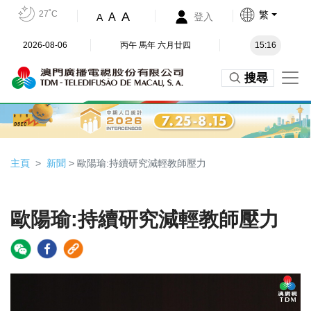
27˚C
繁
A
A
登入
A
2026-08-06
丙午 馬年 六月廿四
15:16
搜尋
主頁
新聞
> 歐陽瑜:持續研究減輕教師壓力
歐陽瑜:持續研究減輕教師壓力