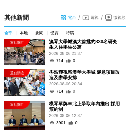
其他新聞
/
/
電台
電視
微視頻
全部
本地
要聞
體育
特稿
澳琴大學城澳大首批約330名研究
生入住學生公寓
2026-08-06 21:37
714
0
岑浩輝視察澳琴大學城 滿意項目改
造及辦學安排
2026-08-06 20:34
714
0
橫琴單牌車北上爭取年內推出 採用
預約制
2026-08-06 12:37
3901
0