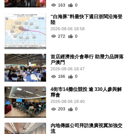
163
0
“白海豚”料最快下週日浙閩沿海登
陸
2026-08-06 18:58
272
0
首店經濟推介會舉行 助潛力品牌落
戶澳門
2026-08-06 18:47
166
0
4街市14攤位競投 逾 330人參與解
釋會
2026-08-06 18:40
203
0
內地傳媒公司拜訪澳廣視冀加強交
流