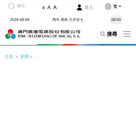
35˚C
繁
A
A
登入
A
2026-08-09
丙午 馬年 六月廿七
06:03
搜尋
主頁
新聞
>