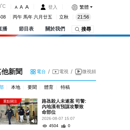
8˚C
A
登入
繁體
A
A
-08
丙午 馬年 六月廿五
立秋
21:56
直播
節目表
關於我們
搜尋
其他新聞
/
/
電台
電視
微視頻
部
本地
要聞
體育
特稿
路氹殺人未遂案 司警:
內地漢有預謀攻擊致
命部位
2026-08-07 15:07
4504
0