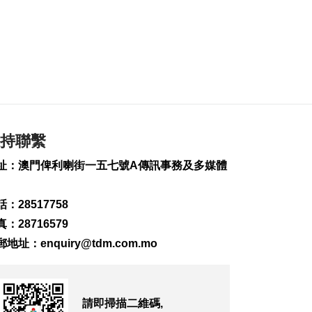
2026-08-07 19:44
155
0
政府啟梳理樓宇外牆
維修防火安全監管流
程
2026-08-07 19:41
184
0
持聯繫
“白海豚”料今晚移入
東海 多地提前防颱
址：澳門俾利喇街一五七號A傳訊事務及多媒體
2026-08-07 19:27
282
0
：28517758
議事亭前地大三巴等
：28716579
一帶將滅蚊
郵地址：
enquiry@tdm.com.mo
2026-08-07 19:24
153
0
7旬翁流感重症須深切
治療
請即掃描二維碼,