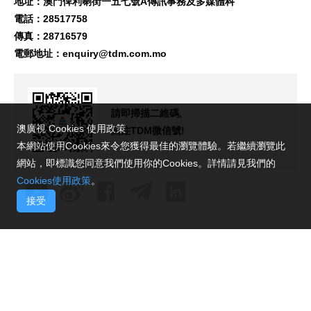
地址：澳門俾利喇街一五七號A傳訊事務及多媒體科
電話：28517758
傳真：28716579
電郵地址：
enquiry@tdm.com.mo
請即掃描二維碼,
澳廣視 Cookies 使用政策
關注TDM微信號!
本網站使用Cookies來令您獲得最佳的瀏覽體驗。若繼續瀏覽此
網站，即標識您同意我們使用你的Cookies。詳情請見我們的
Cookies使用政策
。
接受