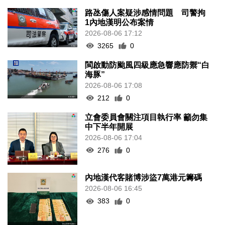
路氹傷人案疑涉感情問題 司警拘
1內地漢明公布案情
2026-08-06 17:12
3265
0
閩啟動防颱風四級應急響應防禦“白
海豚”
2026-08-06 17:08
212
0
立會委員會關注項目執行率 籲勿集
中下半年開展
2026-08-06 17:04
276
0
內地漢代客賭博涉盜7萬港元籌碼
2026-08-06 16:45
383
0