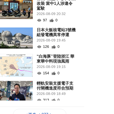
改裝 當中1人涉違令
駕駛
2026-08-09 20:32
97
0
日本大飯核電站3號機
組發電機異常停運
2026-08-09 19:45
126
0
“白海豚”登陸浙江 華
東華中料現強風雨
2026-08-09 19:15
154
0
輕軌安裝支援電子支
付閘機進度符合預期
2026-08-09 18:49
313
0
意見倡優化新口岸區