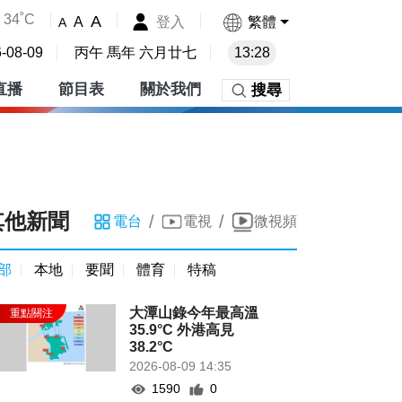
34˚C
A
登入
繁體
A
A
-08-09
丙午 馬年 六月廿七
13:28
直播
節目表
關於我們
搜尋
其他新聞
/
/
電台
電視
微視頻
部
本地
要聞
體育
特稿
大潭山錄今年最高溫
35.9°C 外港高見
38.2°C
2026-08-09 14:35
1590
0