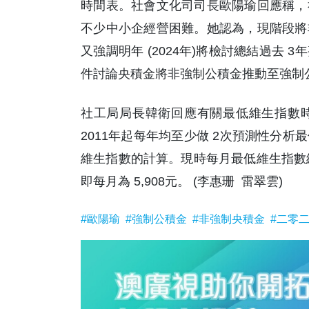
時間表。社會文化司司長歐陽瑜回應稱，
不少中小企經營困難。她認為，現階段將
又強調明年 (2024年)將檢討總結過去
件討論央積金將非強制公積金推動至強制
社工局局長韓衛回應有關最低維生指數
2011年起每年均至少做 2次預測性分
維生指數的計算。現時每月最低維生指數給付
即每月為 5,908元。 (李惠珊 雷翠雲)
#歐陽瑜
#強制公積金
#非強制央積金
#二零