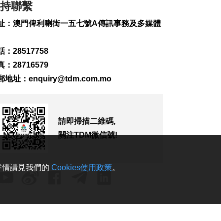
務
持聯繫
2026-08-09 17:00
址：澳門俾利喇街一五七號A傳訊事務及多媒體
182
0
第16號颱風“琵鷺” 西
：28517758
北太平洋生成
2026-08-09 16:44
：28716579
386
0
郵地址：
enquiry@tdm.com.mo
日長野縣泥石流致道
路無法通行 料約390
人被困
請即掃描二維碼,
2026-08-09 16:03
關注TDM微信號!
158
0
加拿大卑詩省山火蔓
延 逾2萬人撤離
。詳情請見我們的
Cookies使用政策
。
2026-08-09 15:38
117
0
“白海豚”影響 澳門機
場今明取消48個航班