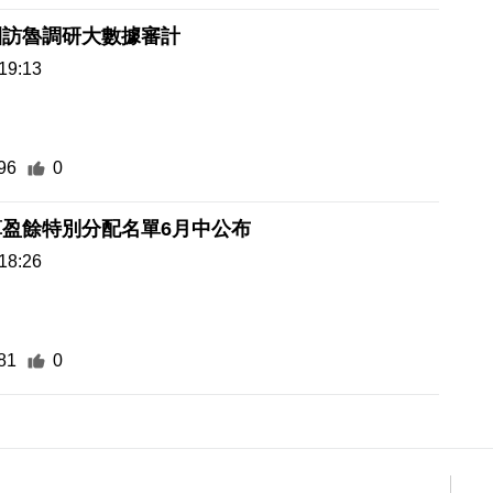
團訪魯調研大數據審計
19:13
96
0
算盈餘特別分配名單6月中公布
18:26
81
0