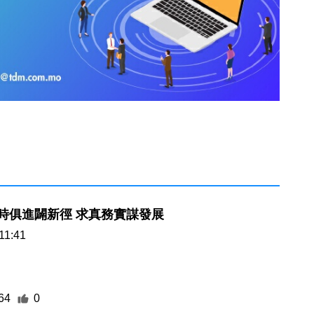
歐陽瑜: 與時俱進闢新徑 求真務實謀發展
11:41
64
0