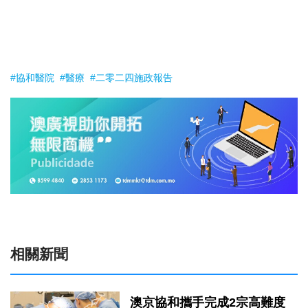
#協和醫院
#醫療
#二零二四施政報告
相關新聞
澳京協和攜手完成2宗高難度