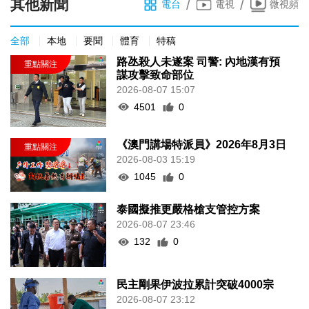
其他新聞
/
/
電台
電視
微視頻
全部
本地
要聞
體育
特稿
路氹殺人未遂案 司警: 內地漢有預
謀攻擊致命部位
2026-08-07 15:07
4501
0
《澳門講場特派員》2026年8月3日
2026-08-03 15:19
1045
0
泰國擬推更嚴格槍支管控方案
2026-08-07 23:46
132
0
民主剛果伊波拉累計突破4000宗
2026-08-07 23:12