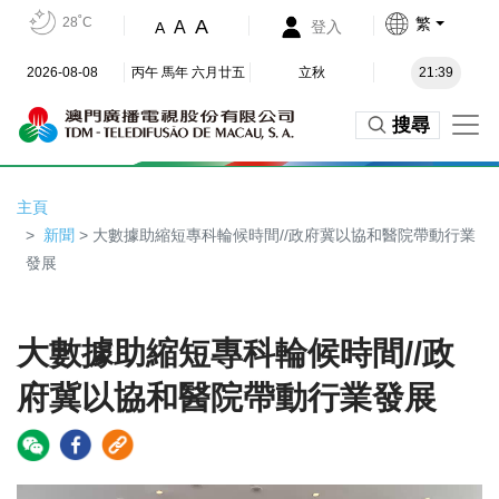
28˚C
繁
A
A
登入
A
2026-08-08
丙午 馬年 六月廿五
立秋
21:39
搜尋
主頁
新聞
> 大數據助縮短專科輪候時間//政府冀以協和醫院帶動行業
發展
大數據助縮短專科輪候時間//政
府冀以協和醫院帶動行業發展
Video