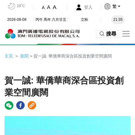
28˚C
繁
A
A
登入
A
2026-08-08
丙午 馬年 六月廿五
立秋
21:35
搜尋
主頁
新聞
> 賀一誠: 華僑華商深合區投資創業空間廣闊
賀一誠: 華僑華商深合區投資創
業空間廣闊