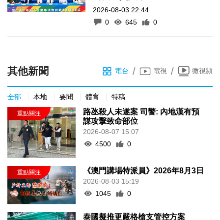
2026-08-03 22:44
0
645
0
其他新聞
/
/
電台
電視
微視頻
全部
本地
要聞
體育
特稿
路氹殺人未遂案 司警: 內地漢有預
謀攻擊致命部位
2026-08-07 15:07
4500
0
《澳門講場特派員》2026年8月3日
2026-08-03 15:19
1045
0
泰國擬推更嚴格槍支管控方案