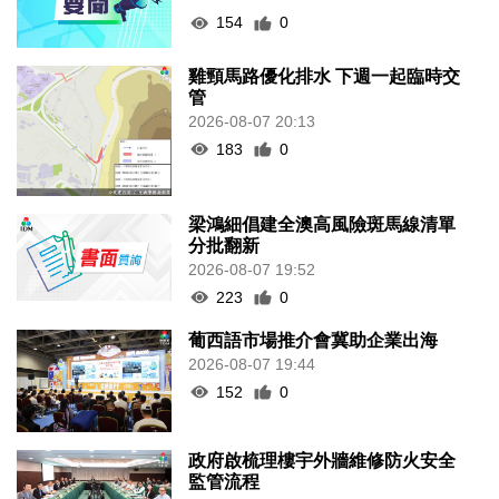
154
0
雞頸馬路優化排水 下週一起臨時交
管
2026-08-07 20:13
183
0
梁鴻細倡建全澳高風險斑馬線清單
分批翻新
2026-08-07 19:52
223
0
葡西語市場推介會冀助企業出海
2026-08-07 19:44
152
0
政府啟梳理樓宇外牆維修防火安全
監管流程