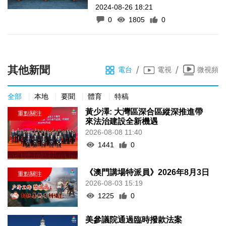
2024-08-26 18:21
0
1805
0
其他新聞
/
/
電台
電視
微視頻
全部
本地
要聞
體育
特稿
黃少澤: 大灣區深合區縱深推進帶
來法治建設全新機遇
2026-08-08 11:40
1441
0
《澳門講場特派員》2026年8月3日
2026-08-03 15:19
1225
0
美參議院通過臨時撥款法案