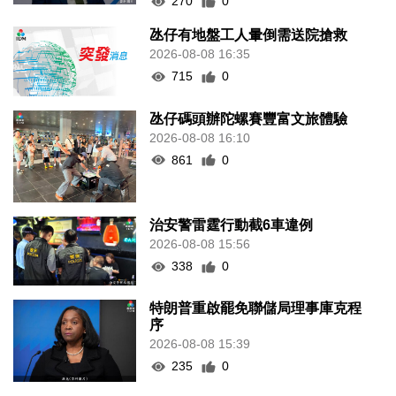
270
0
氹仔有地盤工人暈倒需送院搶救
2026-08-08 16:35
715
0
氹仔碼頭辦陀螺賽豐富文旅體驗
2026-08-08 16:10
861
0
治安警雷霆行動截6車違例
2026-08-08 15:56
338
0
特朗普重啟罷免聯儲局理事庫克程
序
2026-08-08 15:39
235
0