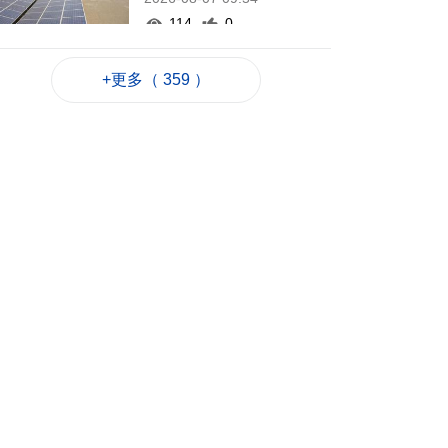
114
0
沙特稱胡塞武裝也門
+更多（ 359 ）
邊境施襲釀11傷
2026-08-07 09:51
76
0
特朗普承認部分彈藥
供應緊張
2026-08-07 09:08
200
0
特朗普再簽令收緊出
生公民權打擊生育旅
遊
2026-08-07 08:27
245
0
俄煉油廠遇襲 澤連斯
基稱削弱俄燃料供應
2026-08-07 07:18