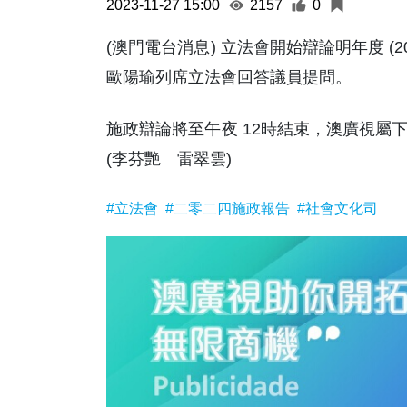
2023-11-27 15:00
2157
0
(澳門電台消息) 立法會開始辯論明年度 (
歐陽瑜列席立法會回答議員提問。
施政辯論將至午夜 12時結束，澳廣視屬
(李芬艷 雷翠雲)
#立法會
#二零二四施政報告
#社會文化司