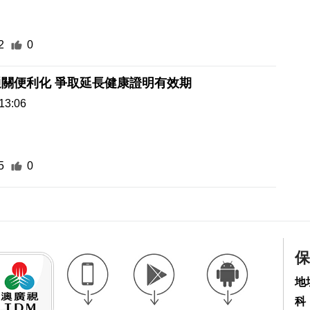
2
0
寵物橫琴通關便利化 爭取延長健康證明有效期
13:06
5
0
保
地
科