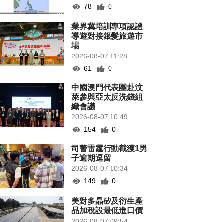
78
0
業界冀培訓專項認證
導遊對接銀髮旅遊市
場
2026-08-07 11:28
61
0
中國澳門代表團赴汶
萊參與亞太反洗錢組
織會議
2026-08-07 10:49
154
0
司警雷霆行動截獲1男
子逾期逗留
2026-08-07 10:34
149
0
美對多晶矽及衍生產
品加稅設最低進口價
2026-08-07 09:54