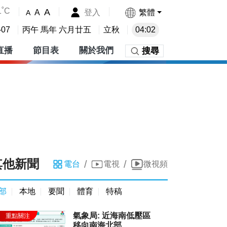
1˚C
A
登入
繁體
A
A
-07
丙午 馬年 六月廿五
立秋
04:02
直播
節目表
關於我們
搜尋
其他新聞
/
/
電台
電視
微視頻
部
本地
要聞
體育
特稿
氣象局: 近海南低壓區
移向南海北部