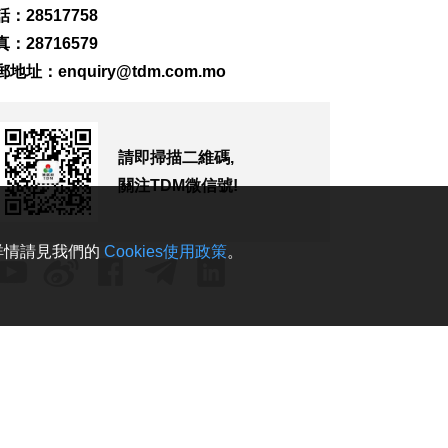
548
0
：28517758
粵政府在澳成功發行
：28716579
25億離岸人民幣地方
郵地址：
enquiry@tdm.com.mo
債
2026-08-06 22:22
867
0
請即掃描二維碼,
韓連續5天報告疑似高
溫致死病例
關注TDM微信號!
2026-08-06 21:52
315
0
。詳情請見我們的
Cookies使用政策
。
澳琴大學城澳大首批
約330名研究生入住學
生公寓
2026-08-06 21:37
1555
0
外交部：日方應反思
銘記核爆特定背景
2026-08-06 20:42