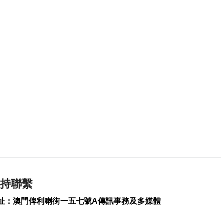
186
0
伊朗擬禁美以等國船
隻通行霍爾木茲海峽
2026-08-07 06:54
230
0
西班牙休達非法移民
潮增至約百人死亡
2026-08-06 23:45
281
0
也門胡塞武裝襲擊致
35名政府軍士兵死亡
2026-08-06 23:06
246
0
岑浩輝滿意科技園籌
持聯繫
建進度 促吸引人才進
駐
址：澳門俾利喇街一五七號A傳訊事務及多媒體
2026-08-06 22:35