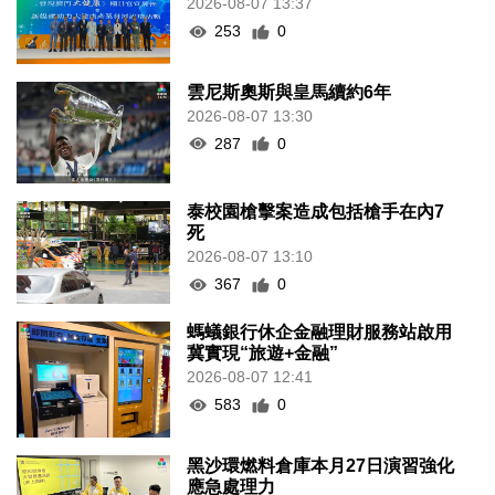
2026-08-07 13:37
253
0
雲尼斯奧斯與皇馬續約6年
2026-08-07 13:30
287
0
泰校園槍擊案造成包括槍手在內7
死
2026-08-07 13:10
367
0
螞蟻銀行休企金融理財服務站啟用
冀實現“旅遊+金融”
2026-08-07 12:41
583
0
黑沙環燃料倉庫本月27日演習強化
應急處理力