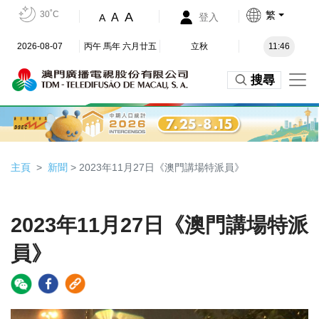
30˚C
繁
A
A
登入
A
2026-08-07
丙午 馬年 六月廿五
立秋
11:46
搜尋
主頁
新聞
> 2023年11月27日《澳門講場特派員》
2023年11月27日《澳門講場特派
員》