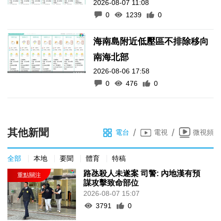
2026-08-07 11:08
0
1239
0
海南島附近低壓區不排除移向
南海北部
2026-08-06 17:58
0
476
0
其他新聞
/
/
電台
電視
微視頻
全部
本地
要聞
體育
特稿
路氹殺人未遂案 司警: 內地漢有預
謀攻擊致命部位
2026-08-07 15:07
3791
0