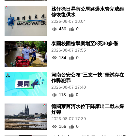
氹仔徐日昇寅公馬路爆水管完成維
修恢復供水
2026-08-07 18:04
436
0
泰國校園槍擊案增至8死30多傷
2026-08-07 17:55
134
0
河南公安公布“三支一扶”筆試存在
作弊犯罪
2026-08-07 17:48
113
0
德國萊茵河水位下降露出二戰未爆
炸彈
2026-08-07 17:39
156
0