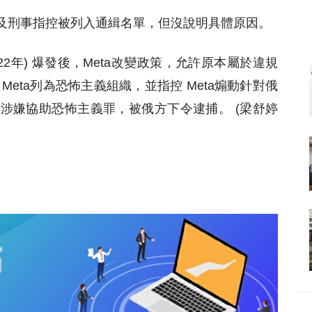
及刑事指控被列入通緝名單，但沒說明具體原因。
22年) 爆發後，Meta改變政策，允許原本屬於違規
eta列為恐怖主義組織，並指控 Meta煽動針對俄
涉嫌協助恐怖主義罪，被俄方下令逮捕。 (梁舒婷