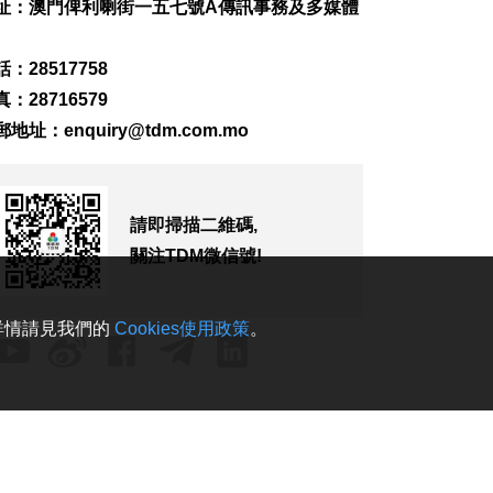
址：澳門俾利喇街一五七號A傳訊事務及多媒體
2026-08-07 19:16
203
0
：28517758
氹仔旅大城大2巴士站
明恢復運作
：28716579
2026-08-07 19:07
郵地址：
enquiry@tdm.com.mo
228
0
松山隧道口附近爆水
管傍晚基本完成止漏
請即掃描二維碼,
2026-08-07 18:45
關注TDM微信號!
283
0
橙色高溫提示生效 避
。詳情請見我們的
Cookies使用政策
。
暑中心延長夜間開放
2026-08-07 18:20
167
0
體育局構建運動員全
週期支援體系
2026-08-07 18:12