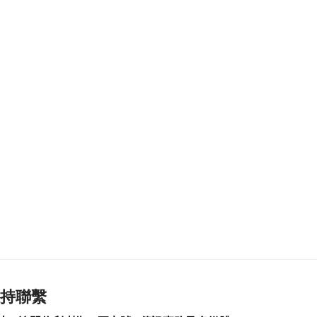
2026-08-07 19:44
150
0
政府啟梳理樓宇外牆
維修防火安全監管流
程
2026-08-07 19:41
175
0
“白海豚”料今晚移入
東海 多地提前防颱
2026-08-07 19:27
274
0
議事亭前地大三巴等
一帶將滅蚊
2026-08-07 19:24
146
0
7旬翁流感重症須深切
持聯繫
治療