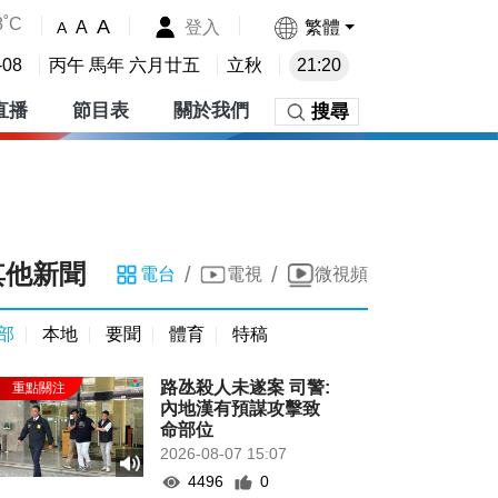
8˚C
A
登入
繁體
A
A
-08
丙午 馬年 六月廿五
立秋
21:20
直播
節目表
關於我們
搜尋
其他新聞
/
/
電台
電視
微視頻
部
本地
要聞
體育
特稿
路氹殺人未遂案 司警:
內地漢有預謀攻擊致
命部位
2026-08-07 15:07
4496
0