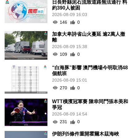
日長野縣泥石流致道路無法通行 料
約390人被困
2026-08-09 16:03
146
0
加拿大卑詩省山火蔓延 逾2萬人撤
離
2026-08-09 15:38
109
0
“白海豚”影響 澳門機場今明取消48
個航班
2026-08-09 15:01
270
0
WTT橫濱冠軍賽 陳幸同鬥張本美和
爭冠
2026-08-09 14:54
231
0
伊朗列5條件重開霍爾木茲海峽