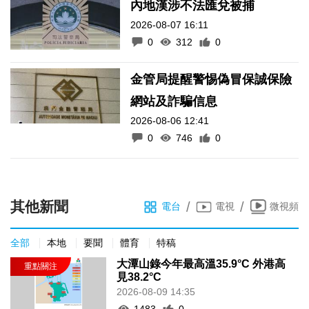
內地漢涉不法匯兌被捕
2026-08-07 16:11
0
312
0
金管局提醒警惕偽冒保誠保險
網站及詐騙信息
2026-08-06 12:41
0
746
0
其他新聞
/
/
電台
電視
微視頻
全部
本地
要聞
體育
特稿
大潭山錄今年最高溫35.9°C 外港高
見38.2°C
2026-08-09 14:35
1483
0