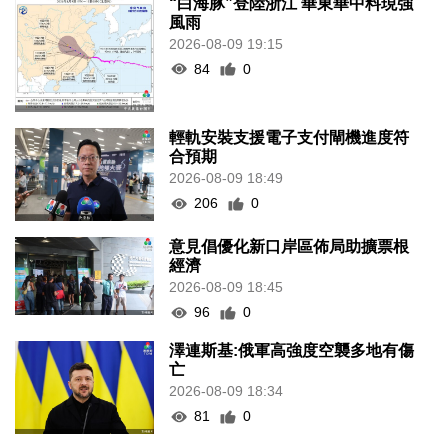
“白海豚”登陸浙江 華東華中料現強
風雨
2026-08-09 19:15
84
0
輕軌安裝支援電子支付閘機進度符
合預期
2026-08-09 18:49
206
0
意見倡優化新口岸區佈局助擴票根
經濟
2026-08-09 18:45
96
0
澤連斯基:俄軍高強度空襲多地有傷
亡
2026-08-09 18:34
81
0