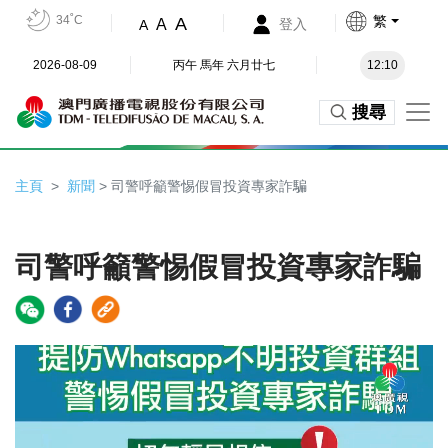
34˚C
繁
A
A
登入
A
2026-08-09
丙午 馬年 六月廿七
12:10
搜尋
主頁
新聞
> 司警呼籲警惕假冒投資專家詐騙
司警呼籲警惕假冒投資專家詐騙
Video
Player