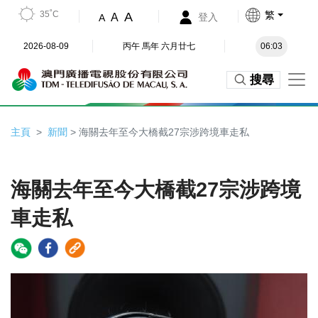
35˚C
繁
A
A
登入
A
2026-08-09
丙午 馬年 六月廿七
06:03
搜尋
主頁
新聞
> 海關去年至今大橋截27宗涉跨境車走私
海關去年至今大橋截27宗涉跨境
車走私