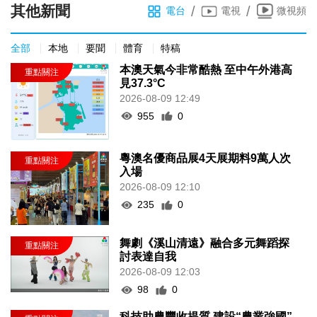
其他新聞
/
/
電台
電視
微視頻
全部
本地
要聞
體育
特稿
本澳天氣今非常酷熱 至中午外港高
見37.3°C
2026-08-09 12:49
955
0
粵澳名優商品展4天展期料9萬人次
入場
2026-08-09 12:10
235
0
舞劇《溪山清遠》融合多元舞蹈探
討表達自我
2026-08-09 12:03
98
0
科技助農豐收提質 建設“農業強國”