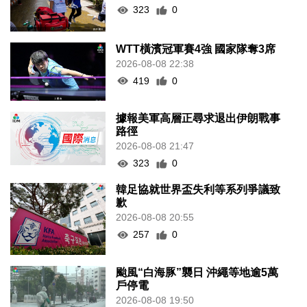
323
0
WTT橫濱冠軍賽4強 國家隊奪3席
2026-08-08 22:38
419
0
據報美軍高層正尋求退出伊朗戰事
路徑
2026-08-08 21:47
323
0
韓足協就世界盃失利等系列爭議致
歉
2026-08-08 20:55
257
0
颱風“白海豚”襲日 沖繩等地逾5萬
戶停電
2026-08-08 19:50