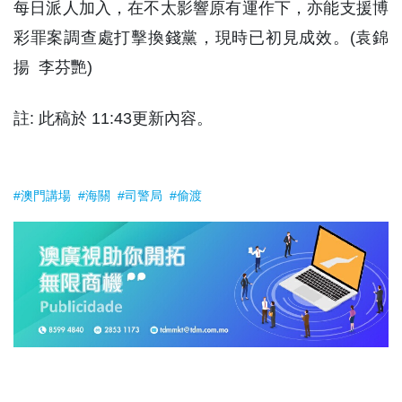
每日派人加入，在不太影響原有運作下，亦能支援博
彩罪案調查處打擊換錢黨，現時已初見成效。(袁錦
揚 李芬艷)
註: 此稿於 11:43更新內容。
#澳門講場
#海關
#司警局
#偷渡