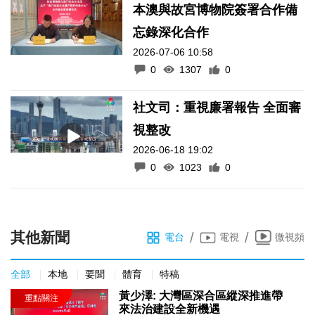
本澳與故宮博物院簽署合作備
忘錄深化合作
2026-07-06 10:58
0
1307
0
社文司：重視廉署報告 全面審
視整改
2026-06-18 19:02
0
1023
0
其他新聞
/
/
電台
電視
微視頻
全部
本地
要聞
體育
特稿
黃少澤: 大灣區深合區縱深推進帶
來法治建設全新機遇