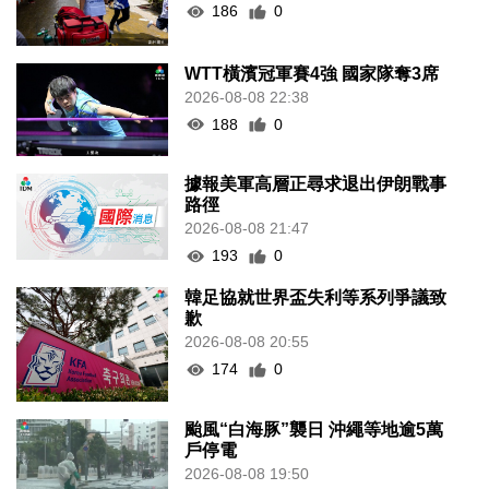
186
0
WTT橫濱冠軍賽4強 國家隊奪3席
2026-08-08 22:38
188
0
據報美軍高層正尋求退出伊朗戰事
路徑
2026-08-08 21:47
193
0
韓足協就世界盃失利等系列爭議致
歉
2026-08-08 20:55
174
0
颱風“白海豚”襲日 沖繩等地逾5萬
戶停電
2026-08-08 19:50