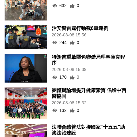
632
0
治安警雷霆行動截6車違例
2026-08-08 15:56
244
0
特朗普重啟罷免聯儲局理事庫克程
序
2026-08-08 15:39
170
0
團體辦論壇提升健康素質 倡增中西
醫協同
2026-08-08 15:32
132
0
法聯會續普法對接國家“十五五”助
澳法治建設