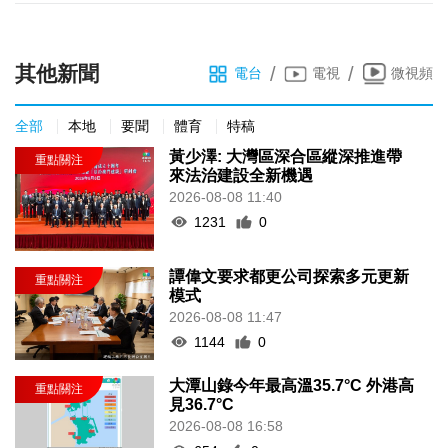
其他新聞
/
/
電台
電視
微視頻
全部
本地
要聞
體育
特稿
黃少澤: 大灣區深合區縱深推進帶
來法治建設全新機遇
2026-08-08 11:40
1231
0
譚偉文要求都更公司探索多元更新
模式
2026-08-08 11:47
1144
0
大潭山錄今年最高溫35.7°C 外港高
見36.7°C
2026-08-08 16:58