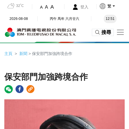
32˚C
繁
A
A
登入
A
2026-08-08
丙午 馬年 六月廿六
12:51
搜尋
主頁
新聞
> 保安部門加強跨境合作
保安部門加強跨境合作