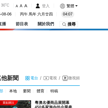
30˚C
A
登入
繁體
A
A
-08-06
丙午 馬年 六月廿四
04:07
直播
節目表
關於我們
搜尋
其他新聞
/
/
電台
電視
微視頻
部
本地
要聞
體育
特稿
粵澳名優商品展開幕
450多家海內外企業參