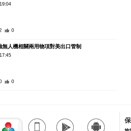
19:04
2
0
強無人機相關兩用物項對美出口管制
17:45
0
0
保
地