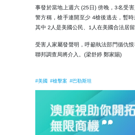
事發於當地上週六 (25日) 傍晚，3名
警方稱，槍手連開至少 4槍後逃去，暫時
其中 2人是美國公民、1人在美國合法居
受害人家屬發聲明，呼籲執法部門循仇恨
聯邦調查局將介入。(梁舒婷 鄭家賜)
#美國
#槍擊案
#巴勒斯坦