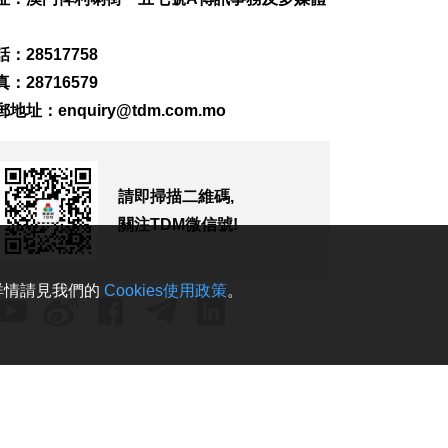
倫敦發生持刀傷人至
少4傷 女嫌疑人被捕
：28517758
2026-08-05 23:46
：28716579
635
0
郵地址：
enquiry@tdm.com.mo
2部門預撥3.3億元支
持8省市搶險救災
2026-08-05 23:44
請即掃描二維碼,
291
0
關注TDM微信號!
聯合國教科文確認北
京為2029年世界建築
之都
。詳情請見我們的
Cookies使用政策
。
2026-08-05 23:06
276
0
治安警察局局長伍素
萍宣誓就職
2026-08-05 22:47
1047
0