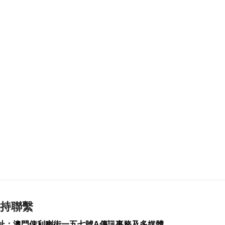
203
0
烏稱未能攔截俄導彈
導致大規模受襲
2026-08-06 08:51
251
0
美北卡州住宅槍擊案
釀3死1傷
2026-08-06 07:43
144
0
美調查特朗普直升機
與客機同時起飛事件
2026-08-06 07:21
309
0
伊朗稱霍爾木茲海峽
新安排將關閉2航道
持聯繫
2026-08-06 06:38
236
0
址：澳門俾利喇街一五七號A傳訊事務及多媒體