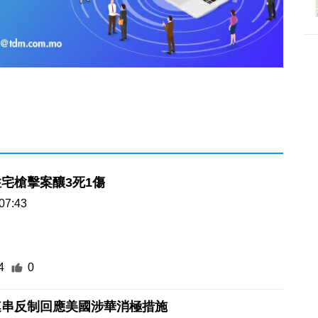
宅槍擊案釀3死1傷
07:43
4
0
連串反制回應美國涉華消極措施