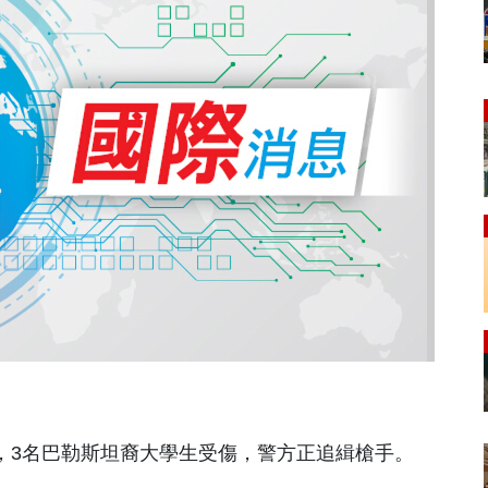
案，3名巴勒斯坦裔大學生受傷，警方正追緝槍手。