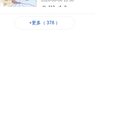
2026-08-06 10:58
113
0
新一輪長者安裝假牙
+更多（ 378 ）
計劃明開展
2026-08-06 10:54
121
0
第8場社文茶座本月20
日晚舉行
2026-08-06 10:31
153
0
德國萊比錫機場跑道
現載爆炸物無人機
2026-08-06 10:28
87
0
FIFA承認售賽事股權
犯錯 重申支持恩芬天
奴
2026-08-06 09:48