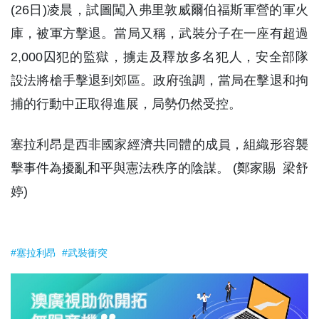
(26日)凌晨，試圖闖入弗里敦威爾伯福斯軍營的軍火
庫，被軍方擊退。當局又稱，武裝分子在一座有超過
2,000囚犯的監獄，擄走及釋放多名犯人，安全部隊
設法將槍手擊退到郊區。政府強調，當局在擊退和拘
捕的行動中正取得進展，局勢仍然受控。
塞拉利昂是西非國家經濟共同體的成員，組織形容襲
擊事件為擾亂和平與憲法秩序的陰謀。 (鄭家賜 梁舒
婷)
#塞拉利昂
#武裝衝突