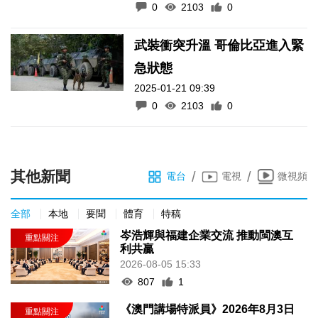
0
2103
0
武裝衝突升溫 哥倫比亞進入緊
急狀態
2025-01-21 09:39
0
2103
0
其他新聞
/
/
電台
電視
微視頻
全部
本地
要聞
體育
特稿
岑浩輝與福建企業交流 推動閩澳互
利共贏
2026-08-05 15:33
807
1
《澳門講場特派員》2026年8月3日