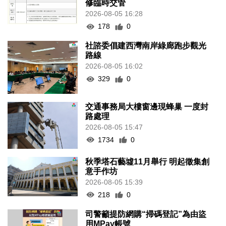
修臨時交管
2026-08-05 16:28
178
0
社諮委倡建西灣南岸綠廊跑步觀光
路線
2026-08-05 16:02
329
0
交通事務局大樓窗邊現蜂巢 一度封
路處理
2026-08-05 15:47
1734
0
秋季塔石藝墟11月舉行 明起徵集創
意手作坊
2026-08-05 15:39
218
0
司警籲提防網購“掃碼登記”為由盜
用MPay帳號