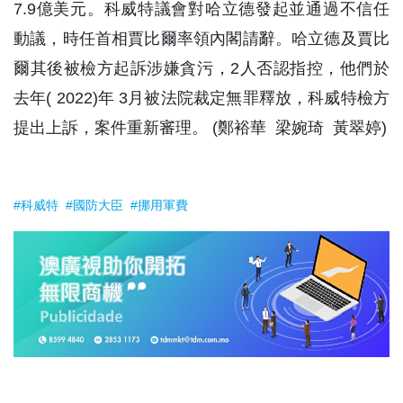
7.9億美元。科威特議會對哈立德發起並通過不信任
動議，時任首相賈比爾率領內閣請辭。哈立德及賈比
爾其後被檢方起訴涉嫌貪污，2人否認指控，他們於
去年( 2022)年 3月被法院裁定無罪釋放，科威特檢方
提出上訴，案件重新審理。 (鄭裕華 梁婉琦 黃翠婷)
#科威特
#國防大臣
#挪用軍費