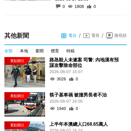
0
1808
0
其他新聞
/
/
電台
電視
微視頻
全部
本地
要聞
體育
特稿
路氹殺人未遂案 司警: 內地漢有預
謀攻擊致命部位
2026-08-07 15:07
3026
0
筷子基車禍 被撞男長者不治
2026-08-07 16:05
1940
0
上半年本澳總人口68.65萬人
2026-08-07 16:24