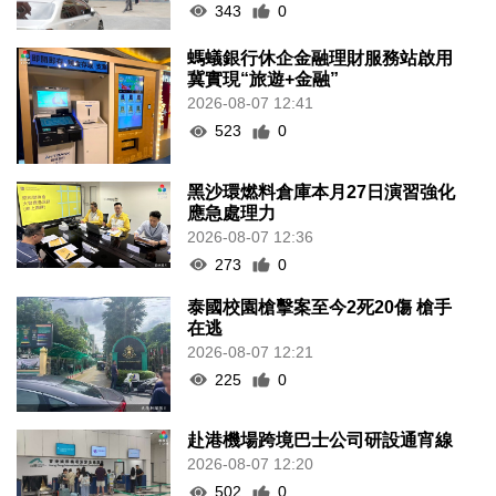
343
0
螞蟻銀行休企金融理財服務站啟用
冀實現“旅遊+金融”
2026-08-07 12:41
523
0
黑沙環燃料倉庫本月27日演習強化
應急處理力
2026-08-07 12:36
273
0
泰國校園槍擊案至今2死20傷 槍手
在逃
2026-08-07 12:21
225
0
赴港機場跨境巴士公司研設通宵線
2026-08-07 12:20
502
0