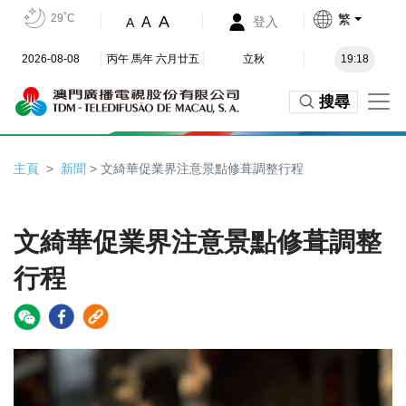
29˚C
繁
A
A
登入
A
2026-08-08
丙午 馬年 六月廿五
立秋
19:18
搜尋
主頁
新聞
> 文綺華促業界注意景點修葺調整行程
文綺華促業界注意景點修葺調整
行程