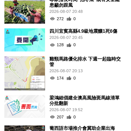
患籲勿跟風
2026-08-07 20:48
272
0
四川宜賓高縣4.9級地震釀1死6傷
2026-08-07 20:45
128
0
雞頸馬路優化排水 下週一起臨時交
管
2026-08-07 20:13
174
0
梁鴻細倡建全澳高風險斑馬線清單
分批翻新
2026-08-07 19:52
207
0
葡西語市場推介會冀助企業出海