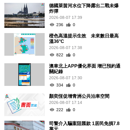
德國萊茵河水位下降露出二戰未爆
炸彈
2026-08-07 17:39
236
0
橙色高溫提示生效 未來數日最高
溫36°C
2026-08-07 17:38
822
0
澳車北上APP優化界面 增已預約通
關紀錄
2026-08-07 17:30
334
0
顏奕恆促增青洲公共泊車空間
2026-08-07 17:14
222
0
司警介入騙案阻匯款 1居民免損7.8
萬元