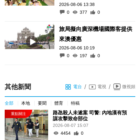
2026-08-06 13:38
0
377
0
旅局擬向廣深機場國際客提供
來澳優惠
2026-08-06 10:19
0
197
0
其他新聞
/
/
電台
電視
微視頻
全部
本地
要聞
體育
特稿
路氹殺人未遂案 司警: 內地漢有預
謀攻擊致命部位
2026-08-07 15:07
4454
0