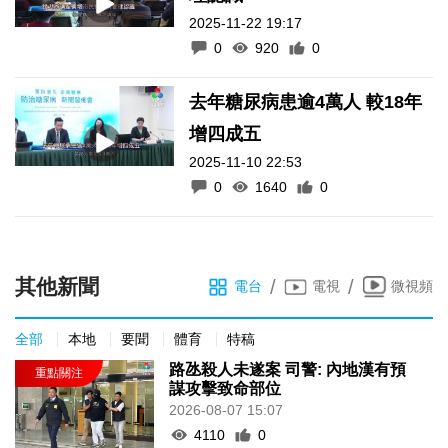
2025-11-22 19:17
0
920
0
去年糖尿病患逾4萬人 較18年
增四成五
2025-11-10 22:53
0
1640
0
其他新聞
/
/
電台
電視
微視頻
全部
本地
要聞
體育
特稿
路氹殺人未遂案 司警: 內地漢有預
謀攻擊致命部位
2026-08-07 15:07
4110
0