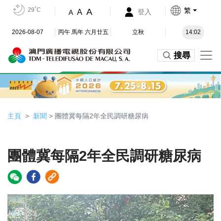
29˚C
繁
A
A
登入
A
2026-08-07
丙午 馬年 六月廿五
立秋
14:02
搜尋
主頁
新聞
> 團體冀每隔2年全民調研糖尿病
團體冀每隔2年全民調研糖尿病