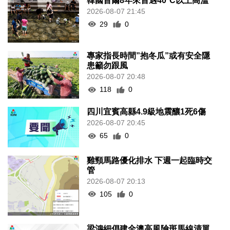
韓國首爾8年來首遇40°C以上高溫
2026-08-07 21:45
29
0
專家指長時間”抱冬瓜”或有安全隱
患籲勿跟風
2026-08-07 20:48
118
0
四川宜賓高縣4.9級地震釀1死6傷
2026-08-07 20:45
65
0
雞頸馬路優化排水 下週一起臨時交
管
2026-08-07 20:13
105
0
梁鴻細倡建全澳高風險斑馬線清單