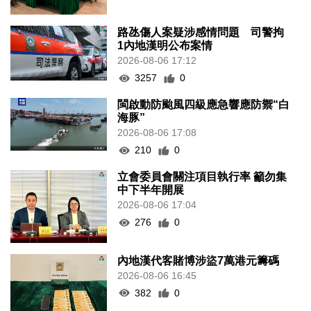
路氹傷人案疑涉感情問題 司警拘
1內地漢明公布案情
2026-08-06 17:12
3257
0
閩啟動防颱風四級應急響應防禦“白
海豚”
2026-08-06 17:08
210
0
立會委員會關注項目執行率 籲勿集
中下半年開展
2026-08-06 17:04
276
0
內地漢代客賭博涉盜7萬港元籌碼
2026-08-06 16:45
382
0