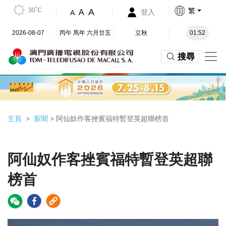
30˚C
繁
A
A
登入
A
2026-08-07
丙午 馬年 六月廿五
立秋
01:52
搜尋
主頁
新聞
> 阿仙奴作客挫賓福特暫登英超聯榜首
阿仙奴作客挫賓福特暫登英超聯
榜首