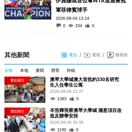
伊雅娜成首位奪WTA巡迴賽冠
軍菲律賓球手
2026-08-04 13:24
0
334
0
其他新聞
/
/
電台
電視
微視頻
全部
本地
要聞
體育
特稿
澳琴大學城澳大首批約330名研究
生入住學生公寓
2026-08-06 21:37
1383
0
岑浩輝視察澳琴大學城 滿意項目改
造及辦學安排
2026-08-06 20:34
1190
0