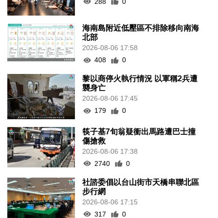
288
0
海南島附近低壓區不排除移向南海
北部
2026-08-06 17:58
408
0
黎以商停火執行情況 以軍稱2兵遭
襲身亡
2026-08-06 17:45
179
0
筷子基7旬翁疑衝出馬路遭巴士撞
傷搶救
2026-08-06 17:38
2740
0
社諮委倡以台山街市天橋串聯北區
步行網
2026-08-06 17:15
317
0