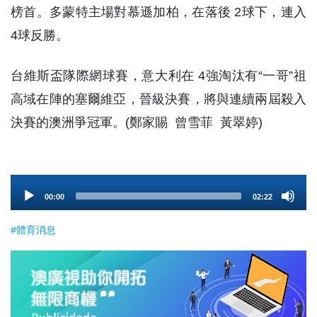
榜首。多蒙特主場對慕遜加柏，在落後 2球下，連入
4球反勝。
台維斯盃隊際網球賽，意大利在 4強淘汰有“一哥”祖
高域在陣的塞爾維亞，晉級決賽，將與連續兩屆殺入
決賽的澳洲爭冠軍。(鄭家賜 曾雪菲 黃翠婷)
Audio
00:00
02:22
Player
#體育消息